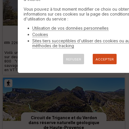
Vous pouvez à tout moment modifier ce choix ou obten
informations sur ces cookies sur la page des condition
d'utilisation du service :
Tour du Sud est trail moto
Utilisation de vos données personnelles
Cookies
Sites tiers succeptibles d'utiliser des cookies ou a
2269 km
56710 m
méthodes de tracking
Voilà un tour absolument incroyable du sud est de la France. Fait
sur deux motos plutôt endurisées : une T7 world Raid, et une Kove
REFUSER
ACCEPTER
800 "rally". Bivouac Exclusivement. Sélection de petits coins
sauvage près de cours d'eau. Techniquement parlant, nous roulons
en VTT DH, VTT enduro, e »
Circuit de Trigance et du Verdon
dans réserve naturelle géologique
de Haute-Provence