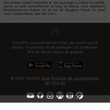
des petites routes tranquilles et des paysages à couper le souffle.
Après un petit échauffement le long du littoral, vous rejoindrez
Roquebrune-sur-Argens via le col de Bougnon. Passé ce point
vous n'emprunterez que des rout »
VisuGPX vous permet de créer, de suivre sur le
terrain, d'analyser et de partager vos itinéraires
GPS de façon simple et gratuite
© 2026 VisuGPX
Aide
Politique de confidentialité
API
GPX 3D