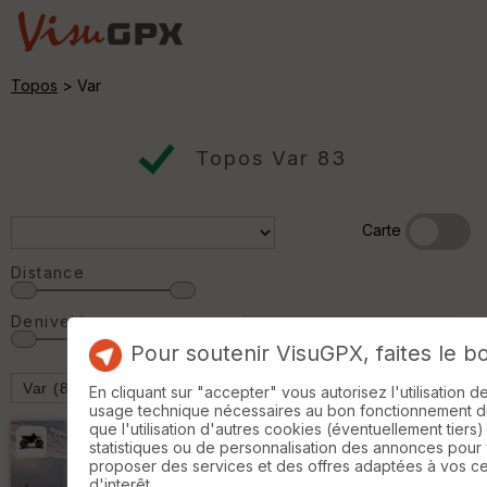
Topos
> Var
Topos Var 83
Carte
Distance
Denivelé
Pour soutenir VisuGPX, faites le b
En cliquant sur "accepter" vous autorisez l'utilisation 
usage technique nécessaires au bon fonctionnement du 
que l'utilisation d'autres cookies (éventuellement tiers)
statistiques ou de personnalisation des annonces pour
proposer des services et des offres adaptées à vos c
d'interêt.