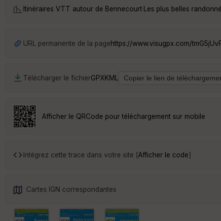
Itinéraires VTT autour de
Bennecourt
·
Les plus belles randonn
URL permanente de la page
https://www.visugpx.com/tmG5jU
Télécharger le fichier
GPX
KML
Afficher le QRCode pour téléchargement sur mobile
Intégrez cette trace dans votre site [
Afficher le code
]
Cartes IGN correspondantes