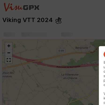
Viking VTT 2024
+
m
+
−