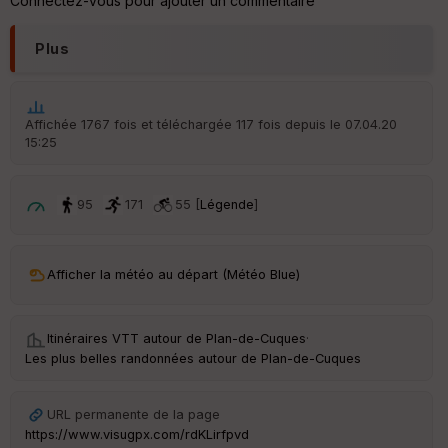
Connectez-vous pour ajouter un commentaire
he
r
d
Plus
é
p
ar
t
Affichée 1767 fois et téléchargée 117 fois depuis le 07.04.20
15:25
ar
ri
v
é
95
171
55 [
Légende
]
e
C
ou
Afficher la météo au départ (Météo Blue)
le
ur
Itinéraires VTT autour de
Plan-de-Cuques
·
Les plus belles randonnées autour de Plan-de-Cuques
Ep
URL permanente de la page
ai
https://www.visugpx.com/rdKLirfpvd
ss