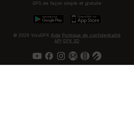
GPS de façon simple et gratuite
© 2026 VisuGPX
Aide
Politique de confidentialité
API
GPX 3D