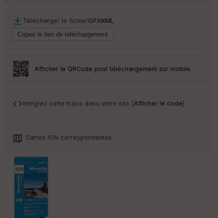
eu
r
Télécharger le fichier
GPX
KML
Tr
an
sp
ar
Afficher le QRCode pour téléchargement sur mobile
en
ce
Intégrez cette trace dans votre site [
Afficher le code
]
Po
int
illé
s
Cartes IGN correspondantes
S
e
n
s
St