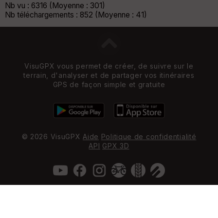
Nb vu : 6316 (Moyenne : 301)
Nb téléchargements : 852 (Moyenne : 41)
VisuGPX vous permet de créer, de suivre sur le
terrain, d'analyser et de partager vos itinéraires
GPS de façon simple et gratuite
© 2026 VisuGPX
Aide
Politique de confidentialité
API
GPX 3D