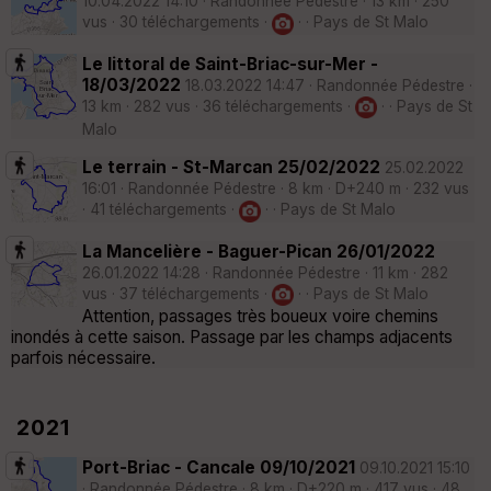
10.04.2022 14:10 · Randonnée Pédestre · 13 km · 250
vus · 30 téléchargements ·
· · Pays de St Malo
Le littoral de Saint-Briac-sur-Mer -
18/03/2022
18.03.2022 14:47 · Randonnée Pédestre ·
13 km · 282 vus · 36 téléchargements ·
· · Pays de St
Malo
Le terrain - St-Marcan 25/02/2022
25.02.2022
16:01 · Randonnée Pédestre · 8 km · D+240 m · 232 vus
· 41 téléchargements ·
· · Pays de St Malo
La Mancelière - Baguer-Pican 26/01/2022
26.01.2022 14:28 · Randonnée Pédestre · 11 km · 282
vus · 37 téléchargements ·
· · Pays de St Malo
Attention, passages très boueux voire chemins
inondés à cette saison. Passage par les champs adjacents
parfois nécessaire.
2021
Port-Briac - Cancale 09/10/2021
09.10.2021 15:10
· Randonnée Pédestre · 8 km · D+220 m · 417 vus · 48