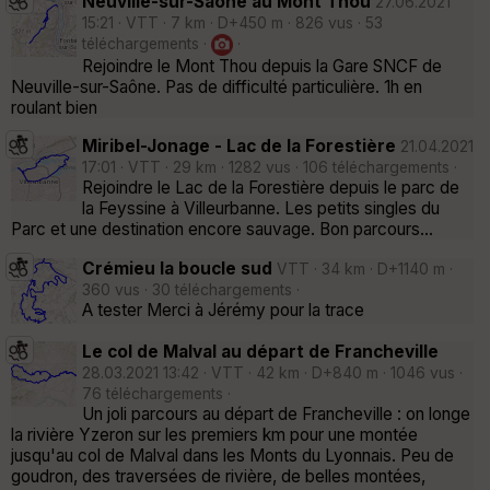
Neuville-sur-Saône au Mont Thou
27.06.2021
15:21 · VTT · 7 km · D+450 m · 826 vus · 53
téléchargements ·
·
Rejoindre le Mont Thou depuis la Gare SNCF de
Neuville-sur-Saône. Pas de difficulté particulière. 1h en
roulant bien
Miribel-Jonage - Lac de la Forestière
21.04.2021
17:01 · VTT · 29 km · 1282 vus · 106 téléchargements ·
Rejoindre le Lac de la Forestière depuis le parc de
la Feyssine à Villeurbanne. Les petits singles du
Parc et une destination encore sauvage. Bon parcours...
Crémieu la boucle sud
VTT · 34 km · D+1140 m ·
360 vus · 30 téléchargements ·
A tester Merci à Jérémy pour la trace
Le col de Malval au départ de Francheville
28.03.2021 13:42 · VTT · 42 km · D+840 m · 1046 vus ·
76 téléchargements ·
Un joli parcours au départ de Francheville : on longe
la rivière Yzeron sur les premiers km pour une montée
jusqu'au col de Malval dans les Monts du Lyonnais. Peu de
goudron, des traversées de rivière, de belles montées,