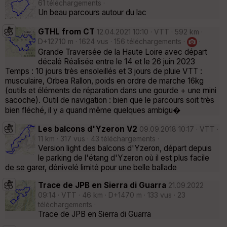
61 téléchargements ·
Un beau parcours autour du lac
GTHL from CT
12.04.2021 10:10 · VTT · 592 km ·
D+12710 m · 1624 vus · 156 téléchargements ·
·
Grande Traversée de la Haute Loire avec départ
décalé Réalisée entre le 14 et le 26 juin 2023
Temps : 10 jours très ensoleillés et 3 jours de pluie VTT :
musculaire, Orbea Rallon, poids en ordre de marche 16kg
(outils et éléments de réparation dans une gourde + une mini
sacoche). Outil de navigation : bien que le parcours soit très
bien fléché, il y a quand même quelques ambigu�
Les balcons d'Yzeron V2
09.09.2018 10:17 · VTT ·
11 km · 317 vus · 43 téléchargements ·
Version light des balcons d'Yzeron, départ depuis
le parking de l'étang d'Yzeron où il est plus facile
de se garer, dénivelé limité pour une belle ballade
Trace de JPB en Sierra di Guarra
21.09.2022
09:14 · VTT · 46 km · D+1470 m · 133 vus · 23
téléchargements ·
Trace de JPB en Sierra di Guarra