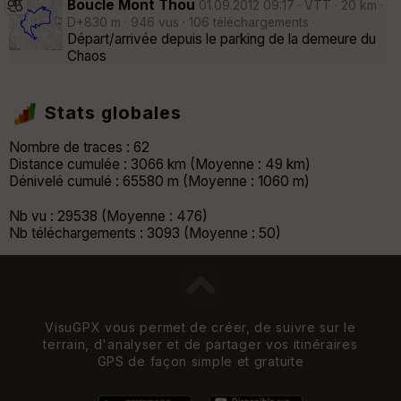
Boucle Mont Thou
01.09.2012 09:17 · VTT · 20 km ·
D+830 m · 946 vus · 106 téléchargements ·
Départ/arrivée depuis le parking de la demeure du
Chaos
Stats globales
Nombre de traces : 62
Distance cumulée : 3066 km (Moyenne : 49 km)
Dénivelé cumulé : 65580 m (Moyenne : 1060 m)
Nb vu : 29538 (Moyenne : 476)
Nb téléchargements : 3093 (Moyenne : 50)
VisuGPX vous permet de créer, de suivre sur le
terrain, d'analyser et de partager vos itinéraires
GPS de façon simple et gratuite