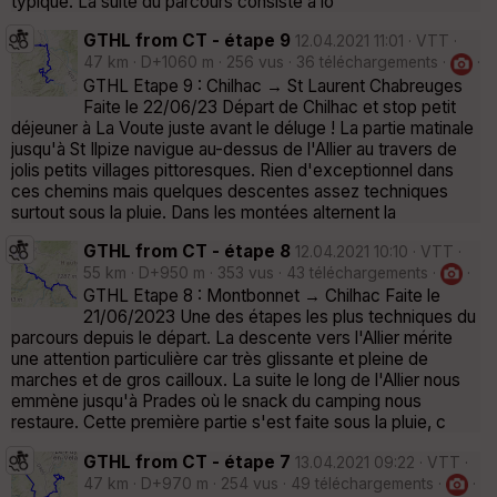
typique. La suite du parcours consiste à lo
GTHL from CT - étape 9
12.04.2021 11:01 · VTT ·
47 km · D+1060 m · 256 vus · 36 téléchargements ·
·
GTHL Etape 9 : Chilhac → St Laurent Chabreuges
Faite le 22/06/23 Départ de Chilhac et stop petit
déjeuner à La Voute juste avant le déluge ! La partie matinale
jusqu'à St Ilpize navigue au-dessus de l'Allier au travers de
jolis petits villages pittoresques. Rien d'exceptionnel dans
ces chemins mais quelques descentes assez techniques
surtout sous la pluie. Dans les montées alternent la
GTHL from CT - étape 8
12.04.2021 10:10 · VTT ·
55 km · D+950 m · 353 vus · 43 téléchargements ·
·
GTHL Etape 8 : Montbonnet → Chilhac Faite le
21/06/2023 Une des étapes les plus techniques du
parcours depuis le départ. La descente vers l'Allier mérite
une attention particulière car très glissante et pleine de
marches et de gros cailloux. La suite le long de l'Allier nous
emmène jusqu'à Prades où le snack du camping nous
restaure. Cette première partie s'est faite sous la pluie, c
GTHL from CT - étape 7
13.04.2021 09:22 · VTT ·
47 km · D+970 m · 254 vus · 49 téléchargements ·
·