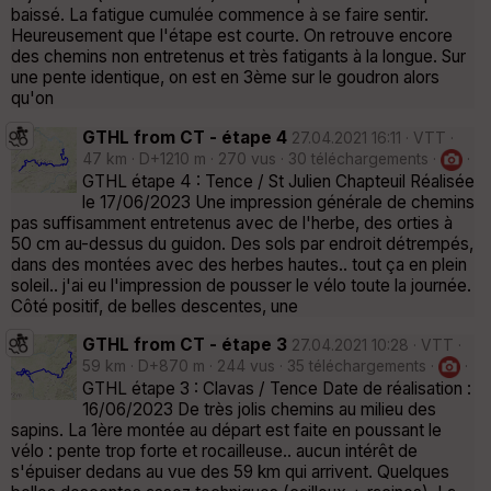
baissé. La fatigue cumulée commence à se faire sentir.
Heureusement que l'étape est courte. On retrouve encore
des chemins non entretenus et très fatigants à la longue. Sur
une pente identique, on est en 3ème sur le goudron alors
qu'on
GTHL from CT - étape 4
27.04.2021 16:11 · VTT ·
47 km · D+1210 m · 270 vus · 30 téléchargements ·
·
GTHL étape 4 : Tence / St Julien Chapteuil Réalisée
le 17/06/2023 Une impression générale de chemins
pas suffisamment entretenus avec de l'herbe, des orties à
50 cm au-dessus du guidon. Des sols par endroit détrempés,
dans des montées avec des herbes hautes.. tout ça en plein
soleil.. j'ai eu l'impression de pousser le vélo toute la journée.
Côté positif, de belles descentes, une
GTHL from CT - étape 3
27.04.2021 10:28 · VTT ·
59 km · D+870 m · 244 vus · 35 téléchargements ·
·
GTHL étape 3 : Clavas / Tence Date de réalisation :
16/06/2023 De très jolis chemins au milieu des
sapins. La 1ère montée au départ est faite en poussant le
vélo : pente trop forte et rocailleuse.. aucun intérêt de
s'épuiser dedans au vue des 59 km qui arrivent. Quelques