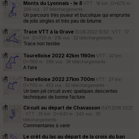
Monts du Lyonnais - le 8
VTT · 18 km · D+670 m ·
399 vus · 37 téléchargements ·
Un parcours très joueur et bucolique qui emprunte
de jolis singles et très peu de bitume
Trace VTT à la Grave
10.08.2022 10:52 · VTT · 17
km · D+720 m · 218 vus · 32 téléchargements ·
Trace non testée
Tourelloise 2022 42km 1160m
VTT · 42 km ·
D+1160 m · 266 vus · 28 téléchargements ·
A faire
Tourelloise 2022 27km 700m
VTT · 27 km ·
D+700 m · 453 vus · 55 téléchargements ·
Un bien joli circuit avec quelques descentes
techniques de bonne facture
Circuit au départ de Chavasson
04.11.2016 23:21
· VTT · 25 km · D+640 m · 243 vus · 35
téléchargements ·
Commentaires à venir
Le crêt du lac au départ de la croix du ban