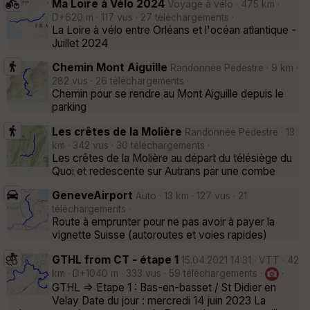
Ma Loire à Vélo 2024
Voyage à vélo · 475 km ·
D+620 m · 117 vus · 27 téléchargements ·
La Loire à vélo entre Orléans et l'océan atlantique -
Juillet 2024
Chemin Mont Aiguille
Randonnée Pédestre · 9 km ·
282 vus · 26 téléchargements ·
Chemin pour se rendre au Mont Aiguille depuis le
parking
Les crêtes de la Molière
Randonnée Pédestre · 13
km · 342 vus · 30 téléchargements ·
Les crêtes de la Molière au départ du télésiège du
Quoi et redescente sur Autrans par une combe
GeneveAirport
Auto · 13 km · 127 vus · 21
téléchargements ·
Route à emprunter pour ne pas avoir à payer la
vignette Suisse (autoroutes et voies rapides)
GTHL from CT - étape 1
15.04.2021 14:31 · VTT · 42
km · D+1040 m · 333 vus · 59 téléchargements ·
·
GTHL => Etape 1 : Bas-en-basset / St Didier en
Velay Date du jour : mercredi 14 juin 2023 La