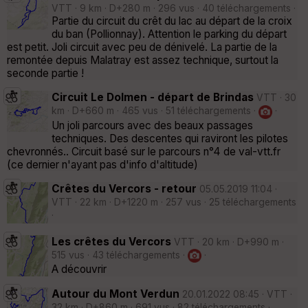
VTT · 9 km · D+280 m · 296 vus · 40 téléchargements ·
Partie du circuit du crêt du lac au départ de la croix
du ban (Pollionnay). Attention le parking du départ
est petit. Joli circuit avec peu de dénivelé. La partie de la
remontée depuis Malatray est assez technique, surtout la
seconde partie !
Circuit Le Dolmen - départ de Brindas
VTT · 30
km · D+660 m · 465 vus · 51 téléchargements ·
·
Un joli parcours avec des beaux passages
techniques. Des descentes qui raviront les pilotes
chevronnés.. Circuit basé sur le parcours n°4 de val-vtt.fr
(ce dernier n'ayant pas d'info d'altitude)
Crêtes du Vercors - retour
05.05.2019 11:04 ·
VTT · 22 km · D+1220 m · 257 vus · 25 téléchargements
·
Les crêtes du Vercors
VTT · 20 km · D+990 m ·
515 vus · 43 téléchargements ·
·
A découvrir
Autour du Mont Verdun
20.01.2022 08:45 · VTT ·
32 km · D+860 m · 691 vus · 82 téléchargements ·