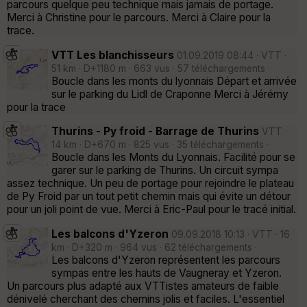
parcours quelque peu technique mais jamais de portage.
Merci à Christine pour le parcours. Merci à Claire pour la
trace.
VTT Les blanchisseurs
01.09.2019 08:44 · VTT ·
51 km · D+1180 m · 663 vus · 57 téléchargements ·
Boucle dans les monts du lyonnais Départ et arrivée
sur le parking du Lidl de Craponne Merci à Jérémy
pour la trace
Thurins - Py froid - Barrage de Thurins
VTT ·
14 km · D+670 m · 825 vus · 35 téléchargements ·
Boucle dans les Monts du Lyonnais. Facilité pour se
garer sur le parking de Thurins. Un circuit sympa
assez technique. Un peu de portage pour rejoindre le plateau
de Py Froid par un tout petit chemin mais qui évite un détour
pour un joli point de vue. Merci à Eric-Paul pour le tracé initial.
Les balcons d'Yzeron
09.09.2018 10:13 · VTT · 16
km · D+320 m · 964 vus · 62 téléchargements ·
Les balcons d'Yzeron représentent les parcours
sympas entre les hauts de Vaugneray et Yzeron.
Un parcours plus adapté aux VTTistes amateurs de faible
dénivelé cherchant des chemins jolis et faciles. L'essentiel