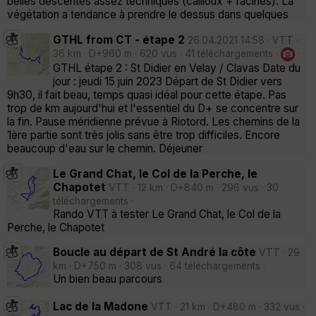
belles descentes assez techniques (cailloux + racines). La
végétation a tendance à prendre le dessus dans quelques
GTHL from CT - étape 2
26.04.2021 14:58 · VTT ·
36 km · D+960 m · 620 vus · 41 téléchargements ·
·
GTHL étape 2 : St Didier en Velay / Clavas Date du
jour : jeudi 15 juin 2023 Départ de St Didier vers
9h30, il fait beau, temps quasi idéal pour cette étape. Pas
trop de km aujourd'hui et l'essentiel du D+ se concentre sur
la fin. Pause méridienne prévue à Riotord. Les chemins de la
1ère partie sont très jolis sans être trop difficiles. Encore
beaucoup d'eau sur le chemin. Déjeuner
Le Grand Chat, le Col de la Perche, le
Chapotet
VTT · 12 km · D+840 m · 296 vus · 30
téléchargements ·
Rando VTT à tester Le Grand Chat, le Col de la
Perche, le Chapotet
Boucle au départ de St André la côte
VTT · 29
km · D+750 m · 308 vus · 64 téléchargements ·
Un bien beau parcours
Lac de la Madone
VTT · 21 km · D+480 m · 332 vus ·