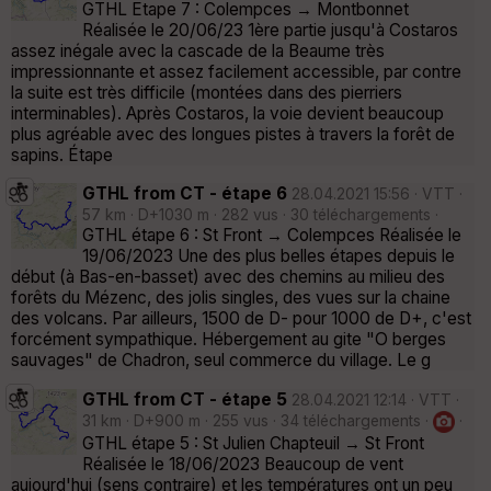
GTHL Etape 7 : Colempces → Montbonnet
Réalisée le 20/06/23 1ère partie jusqu'à Costaros
assez inégale avec la cascade de la Beaume très
impressionnante et assez facilement accessible, par contre
la suite est très difficile (montées dans des pierriers
interminables). Après Costaros, la voie devient beaucoup
plus agréable avec des longues pistes à travers la forêt de
sapins. Étape
GTHL from CT - étape 6
28.04.2021 15:56 · VTT ·
57 km · D+1030 m · 282 vus · 30 téléchargements ·
GTHL étape 6 : St Front → Colempces Réalisée le
19/06/2023 Une des plus belles étapes depuis le
début (à Bas-en-basset) avec des chemins au milieu des
forêts du Mézenc, des jolis singles, des vues sur la chaine
des volcans. Par ailleurs, 1500 de D- pour 1000 de D+, c'est
forcément sympathique. Hébergement au gite "O berges
sauvages" de Chadron, seul commerce du village. Le g
GTHL from CT - étape 5
28.04.2021 12:14 · VTT ·
31 km · D+900 m · 255 vus · 34 téléchargements ·
·
GTHL étape 5 : St Julien Chapteuil → St Front
Réalisée le 18/06/2023 Beaucoup de vent
aujourd'hui (sens contraire) et les températures ont un peu