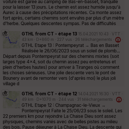
voiture est garée au camping de Bas-en-basset, tranquille
pour la laisser 13 jours. Le chemin est assez humide jusqu'à
Aurec à cause des précipitations récentes. Ca monte assez
fort après, certains chemins sont envahis par plus d'un mètre
d'herbe. Quelques descentes sympas. Pas de difficultés
GTHL from CT - étape 13
15.04.2021 10:43 · VTT ·
43 km · D+860 m · 227 vus · 26 téléchargements ·
·
GTHL Etape 13 : Pontempeyrat → Bas en Basset
Réalisée le 26/06/2023 sous un soleil de plomb...
Départ depuis Pontempeyrat sur des chemins mixtes (soit
larges type 4x4, soit du chemin assez peu entretenus et
plein d'herbes hautes) pour arriver à Tiranges où comment
les choses sérieuses. Une jolie descente vers le pont de
Bounery avant de remonter vers (d'après moi) le plus joli
village d
GTHL from CT - étape 12
14.04.2021 16:30 · VTT ·
49 km · D+1070 m · 244 vus · 31 téléchargements ·
·
GTHL Etape 12 : Champagnac-le-Vieux →
Pontempeyrat Faite le 25/06/23 sous le soleil. Les
22 premiers km pour rejoindre La Chaise Dieu sont assez
physiques, chemins variés avec de belles pistes au milieu
des bois. Pause déjeuner à La Chaise Dieu. La descente qui