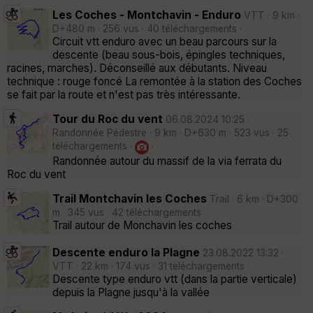
Les Coches - Montchavin - Enduro
VTT · 9 km ·
D+480 m · 256 vus · 40 téléchargements ·
Circuit vtt enduro avec un beau parcours sur la
descente (beau sous-bois, épingles techniques,
racines, marches). Déconseillé aux débutants. Niveau
technique : rouge foncé La remontée à la station des Coches
se fait par la route et n'est pas très intéressante.
Tour du Roc du vent
06.08.2024 10:25 ·
Randonnée Pédestre · 9 km · D+630 m · 523 vus · 25
téléchargements ·
·
Randonnée autour du massif de la via ferrata du
Roc du vent
Trail Montchavin les Coches
Trail · 6 km · D+300
m · 345 vus · 42 téléchargements ·
Trail autour de Monchavin les coches
Descente enduro la Plagne
23.08.2022 13:32 ·
VTT · 22 km · 174 vus · 31 téléchargements ·
Descente type enduro vtt (dans la partie verticale)
depuis la Plagne jusqu'à la vallée