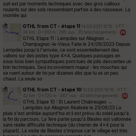
suit est par moments techniques avec des gros cailloux
roulants sur des sols ressemblant parfois à des ruisseaux. La
montée qui
GTHL from CT - étape 11
14.04.2021 12:15 · VTT ·
34 km · D+910 m · 295 vus · 35 téléchargements ·
·
GTHL Etape 11 : Lempdes sur Allagnon →
Champagnac-le-Vieux Faite le 24/06/2023 Depuis
Lempdes jusqu'à l'arrivée, ce sont essentiellement des
vallons sur des pistes type 4x4. Quelques passages en
sous-bois bien sympathiques ponctués de jolis descentes un
brin techniques. Seul inconvénient majeur : les mouches qui
se ruent autour de toi par dizaines dès que tu as un peu
chaud. La seule so
GTHL from CT - étape 10
12.04.2021 16:16 · VTT ·
42 km · D+720 m · 467 vus · 42 téléchargements ·
·
GTHL Etape 10 : St Laurent Chabreuges →
Lempdes sur Allagnon Réalisée le 23/06/23 La
pluie s'est arrêtée aujourd'hui et il est prévu du soleil jusqu'à
la fin du parcours. La 1ère partie jusqu'à Blesles est vallonnée
sans réelle difficulté technique (du chemin de 4x4 pour la
plupart). La visite de Blesles s'impose car le village est très