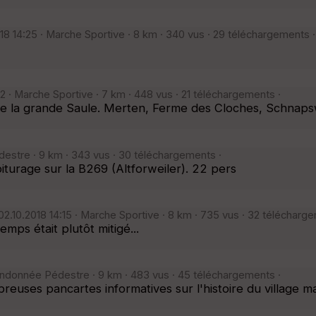
18 14:25 · Marche Sportive · 8 km · 340 vus · 29 téléchargements ·
22 · Marche Sportive · 7 km · 448 vus · 21 téléchargements ·
re la grande Saule. Merten, Ferme des Cloches, Schnaps
estre · 9 km · 343 vus · 30 téléchargements ·
turage sur la B269 (Altforweiler). 22 pers
2.10.2018 14:15 · Marche Sportive · 8 km · 735 vus · 32 télécharg
ps était plutôt mitigé...
ndonnée Pédestre · 9 km · 483 vus · 45 téléchargements ·
uses pancartes informatives sur l'histoire du village ma