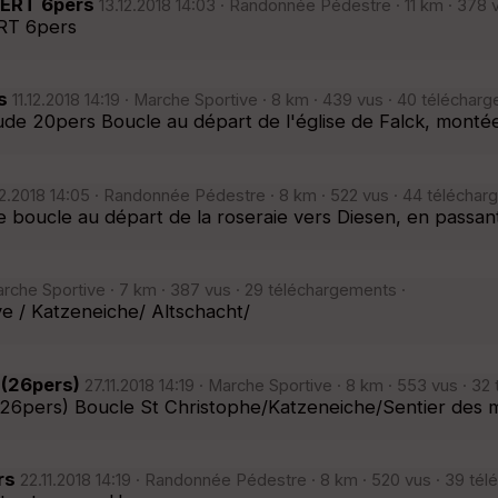
BERT 6pers
13.12.2018 14:03 · Randonnée Pédestre · 11 km · 378 
RT 6pers
s
11.12.2018 14:19 · Marche Sportive · 8 km · 439 vus · 40 téléchar
e 20pers Boucle au départ de l'église de Falck, monté
2.2018 14:05 · Randonnée Pédestre · 8 km · 522 vus · 44 téléchar
 boucle au départ de la roseraie vers Diesen, en passant 
arche Sportive · 7 km · 387 vus · 29 téléchargements ·
ve / Katzeneiche/ Altschacht/
 (26pers)
27.11.2018 14:19 · Marche Sportive · 8 km · 553 vus · 3
26pers) Boucle St Christophe/Katzeneiche/Sentier des 
rs
22.11.2018 14:19 · Randonnée Pédestre · 8 km · 520 vus · 39 té