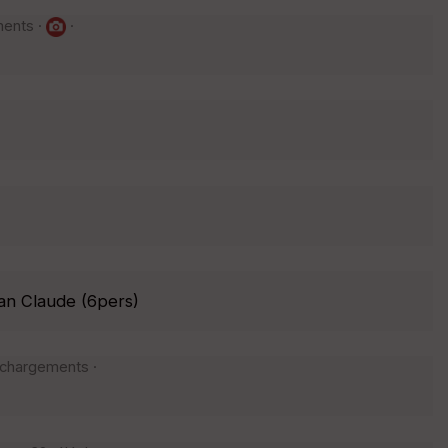
ments ·
·
an Claude (6pers)
léchargements ·