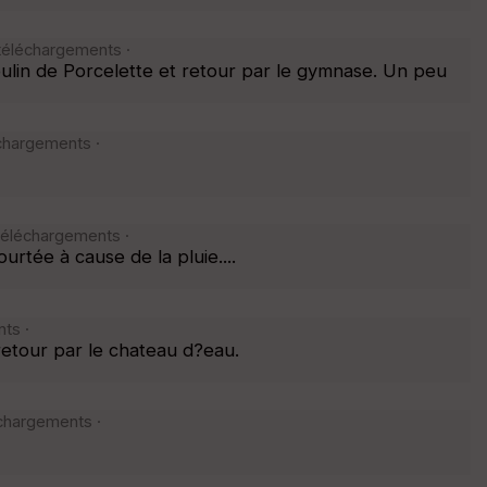
 téléchargements ·
lin de Porcelette et retour par le gymnase. Un peu
échargements ·
 téléchargements ·
tée à cause de la pluie....
ts ·
tour par le chateau d?eau.
échargements ·