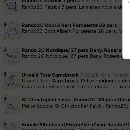
Rando2C Patrick 7 pers
05.03.2019 14:13 · Marche
Afficher la carto
dossier et sous-dossiers
|
ce dossier u
Rando2C Patrick 7 pers. La météo nous a décou
Rando2C Cool Albert Porcelette 28 pers
21.02.
Rando2C Cool Albert Porcelette 28 pers. Monté
Rando 2C Nordique/ 27 pers Dany. Roseraie v
Rando 2C Nordique/ 27 pers Dany. Roseraie ver
Urwald Tour Sarrebruck
17.02.2019 10:19 · Randon
Urwald Tour Sarrebruck. Petite randonnée du d
tombés sur les chemins. Un bel endroit de recu
St Christophe/ Falck . Rando2C; 33 pers Germ
Petite boucle. St Christophe/ Falck . Rando2C; 
Boucle Altschacht/Gare/Plan d'eau. Rando2C 