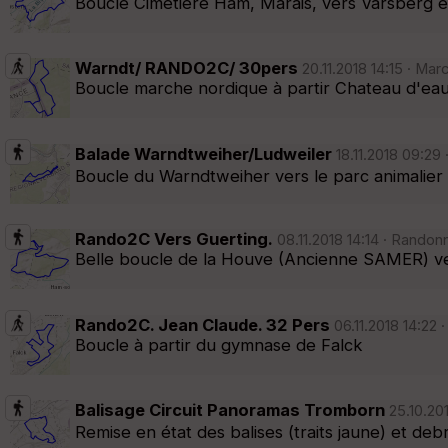
Boucle Cimetière Ham, Marais, vers Varsberg e
Warndt/ RANDO2C/ 30pers
20.11.2018 14:15 · Mar
Boucle marche nordique à partir Chateau d'ea
Balade Warndtweiher/Ludweiler
18.11.2018 09:29
Boucle du Warndtweiher vers le parc animalier 
Rando2C Vers Guerting.
08.11.2018 14:14 · Randon
Belle boucle de la Houve (Ancienne SAMER) ve
Rando2C. Jean Claude. 32 Pers
06.11.2018 14:22 
Boucle à partir du gymnase de Falck
Balisage Circuit Panoramas Tromborn
25.10.20
Remise en état des balises (traits jaune) et de