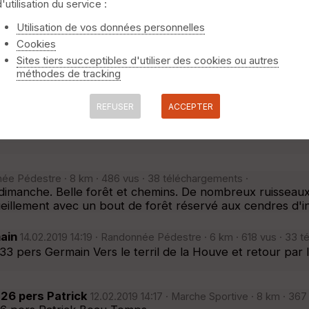
 Sportive · 3 km · 500 vus · 25 téléchargements ·
·
d'utilisation du service :
niquement
⚠️ Selon le nombre de traces l'affichage peut-être long
ragé et nous avons préféré raccourcir notre boucle. ce 
Utilisation de vos données personnelles
Cookies
Sites tiers succeptibles d'utiliser des cookies ou autres
2019 14:23 · Randonnée Pédestre · 12 km · 593 vus · 51 télécharg
méthodes de tracking
e sur le plateau de Boucheporn et retour par la Salzstra
REFUSER
ACCEPTER
ers Jet d'eau Falck
19.02.2019 14:12 · Marche Sportive · 10 km 
s Jet d'eau(Sequoia) Falck et retour.
née Pédestre · 8 km · 486 vus · 38 téléchargements ·
imanche. Belle forêt et chemins. De nombreux ruisseaux 
eillement avec un bout de forêt réservé aux cendres d'in
ain
14.02.2019 14:19 · Randonnée Pédestre · 6 km · 618 vus · 33 
33 pers Germain Vers le terril de la Houve et retour par
26 pers Patrick
12.02.2019 14:17 · Marche Sportive · 8 km · 367