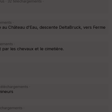
vus · 32 téléchargements ·
gements ·
e au Château d'Eau, descente DeltaBruck, vers Ferme
gements ·
par les chevaux et le cimetière.
2 téléchargements ·
mineurs
léchargements ·