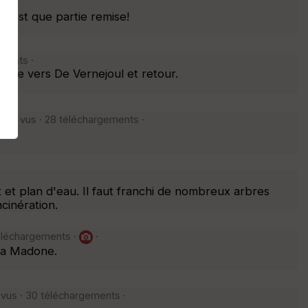
n'est que partie remise!
ements ·
sse vers De Vernejoul et retour.
· 361 vus · 28 téléchargements ·
et plan d'eau. Il faut franchi de nombreux arbres
cinération.
téléchargements ·
·
 la Madone.
 vus · 30 téléchargements ·