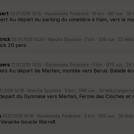
bert
24.01.2019 14:15 · Randonnée Pédestre · 10 km · 481 vus · 34
t Au départ du parking du cimetière à Ham, vers le mou
trick
22.01.2019 14:20 · Marche Sportive · 7 km · 329 vus · 23 tél
ick 20 pers
pers
17.01.2019 14:15 · Randonnée Pédestre · 6 km · 975 vus · 29
s Au départ de Merten, montée vers Berus. Balade écour
01.2019 14:18 · Marche Sportive · 9 km · 388 vus · 34 téléchargemen
epart du Gymnase vers Merten, Ferme des Cloches et re
s
10.01.2019 14:18 · Randonnée Pédestre · 8 km · 393 vus · 30 tél
Variante boucle Warndt