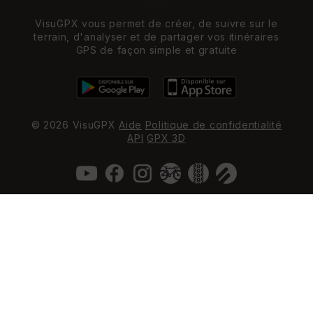
VisuGPX vous permet de créer, de suivre sur le
terrain, d'analyser et de partager vos itinéraires
GPS de façon simple et gratuite
© 2026 VisuGPX
Aide
Politique de confidentialité
API
GPX 3D