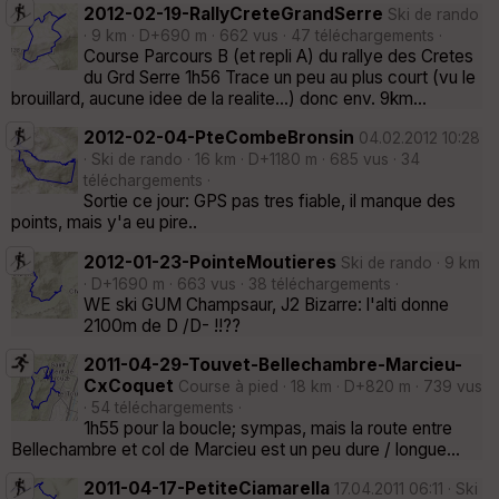
2012-02-19-RallyCreteGrandSerre
Ski de rando
· 9 km · D+690 m · 662 vus · 47 téléchargements ·
Course Parcours B (et repli A) du rallye des Cretes
du Grd Serre 1h56 Trace un peu au plus court (vu le
brouillard, aucune idee de la realite...) donc env. 9km...
2012-02-04-PteCombeBronsin
04.02.2012 10:28
· Ski de rando · 16 km · D+1180 m · 685 vus · 34
téléchargements ·
Sortie ce jour: GPS pas tres fiable, il manque des
points, mais y'a eu pire..
2012-01-23-PointeMoutieres
Ski de rando · 9 km
· D+1690 m · 663 vus · 38 téléchargements ·
WE ski GUM Champsaur, J2 Bizarre: l'alti donne
2100m de D /D- !!??
2011-04-29-Touvet-Bellechambre-Marcieu-
CxCoquet
Course à pied · 18 km · D+820 m · 739 vus
· 54 téléchargements ·
1h55 pour la boucle; sympas, mais la route entre
Bellechambre et col de Marcieu est un peu dure / longue...
2011-04-17-PetiteCiamarella
17.04.2011 06:11 · Ski