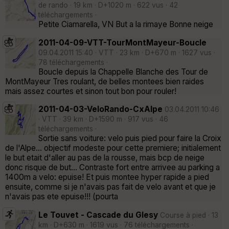
de rando · 19 km · D+1020 m · 622 vus · 42
téléchargements ·
Petite Ciamarella, VN But a la rimaye Bonne neige
2011-04-09-VTT-TourMontMayeur-Boucle
09.04.2011 15:40 · VTT · 23 km · D+670 m · 1627 vus ·
78 téléchargements ·
Boucle depuis la Chappelle Blanche des Tour de
MontMayeur Tres roulant, de belles montees bien raides
mais assez courtes et sinon tout bon pour rouler!
2011-04-03-VeloRando-CxAlpe
03.04.2011 10:46
· VTT · 39 km · D+1590 m · 917 vus · 46
téléchargements ·
Sortie sans voiture: velo puis pied pour faire la Croix
de l'Alpe... objectif modeste pour cette premiere; initialement
le but etait d'aller au pas de la rousse, mais bcp de neige
donc risque de but... Contraste fort entre arrivee au parking a
1400m a velo: epuise! Et puis montee hyper rapide a pied
ensuite, comme si je n'avais pas fait de velo avant et que je
n'avais pas ete epuise!!! (pourta
Le Touvet - Cascade du Glesy
Course à pied · 13
km · D+630 m · 1619 vus · 76 téléchargements ·