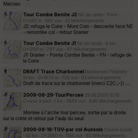
Marcieu
Tour Combe Benite J2
Ski de rando · 11 km ·
D+580 m · 662 vus · 43 téléchargements ·
J2: refuge le Coire - Mont Coin - descente face NE
- remontée col - retour Granier
Tour Combe Benite J1
Ski de rando · 8 km ·
D+1290 m · 797 vus · 47 téléchargements ·
J1: Granier - Pointe Combe Benite - FN - refuge de
la Coire
DRAFT Trace Charbonnel
Randonnée Pédestre ·
10 km · D+1870 m · 729 vus · 63 téléchargements ·
Draft de trace sur le charbonnel (merci C2C ;-)) ....
2009-08-29-TourPercee
29.08.2009 15:36 ·
Course à pied · 1 km · 9899 vus · 646 téléchargements
·
Montée à l'arche tour percee, sortie par la droite
sur la crète et retour par l'aulp du seuil
2009-08-16-TGV-par col Aussois
Course à pied
· 40 km · D+2080 m · 1143 vus · 80 téléchargements ·