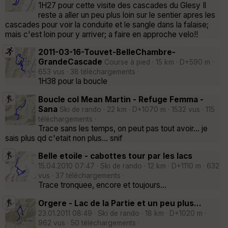
1H27 pour cette visite des cascades du Glesy Il
reste a aller un peu plus loin sur le sentier apres les
cascades pour voir la conduite et le sangle dans la falaise;
mais c'est loin pour y arriver; a faire en approche velo!!
2011-03-16-Touvet-BelleChambre-
GrandeCascade
Course à pied · 15 km · D+590 m ·
653 vus · 38 téléchargements ·
1H38 pour la boucle
Boucle col Mean Martin - Refuge Femma -
Sana
Ski de rando · 22 km · D+1070 m · 1532 vus · 115
téléchargements ·
Trace sans les temps, on peut pas tout avoir... je
sais plus qd c'etait non plus... snif
Belle etoile - cabottes tour par les lacs
15.04.2010 07:47 · Ski de rando · 12 km · D+1110 m · 632
vus · 37 téléchargements ·
Trace tronquee, encore et toujours...
Orgere - Lac de la Partie et un peu plus...
23.01.2011 08:49 · Ski de rando · 18 km · D+1020 m ·
962 vus · 50 téléchargements ·