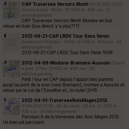
CAP Traversee Vercors 8kmh
04.08.2012 02:00 ·
Course à pied · 46 km · D+1000 m · 695 vus · 41
téléchargements ·
CAP Traversee Vercors 8kmh Montee en bus
retour en train (bus direct: y'a plus???)
2012-06-21-CAP LRDV Tour Sans Venin
Randonnée Pédestre · 14 km · D+450 m · 605 vus · 34
téléchargements ·
2012-06-21-CAP LRDV Tour Sans Venin 1H36
2012-04-09-Modane-Bramans-Aussois
Course
à pied · 21 km · D+600 m · 849 vus · 49
téléchargements ·
Petit ! tour en CAP depuis l'appart des parents
jusqu'au pont de la scie (vers Bramans), montee a Aussois et
retour par le col de l'Esseillon et.. la route! 2H15
2012-04-01-TraverseeRoisMages2012
01.04.2012 07:36 · Ski de rando · 26 km · D+2310 m ·
638 vus · 45 téléchargements ·
Parcours A de la traversee des Rois Mages 2012
Un bien joli parcours!