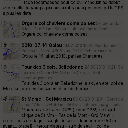
Trace recomposee pour ce qui manquait au debut
avec celle de yougs qui nous a rattrape a peu pres qd le GPS
a plus les data
Orgere col chaviere dome polset
Ski de rando ·
6 km · D+670 m · 657 vus · 40 téléchargements ·
Orgere col chaviere dome polset
2010-07-14-Obiou
14.07.2010 17:01 · Randonnée
Pédestre · 1 km · 4698 vus · 251 téléchargements ·
Obiou le 14 juillet 2010, par les Chattieres
Tour des 3 cols, Belledonne
24.06.2010 10:21 · Ski
de rando · 2 km · D+240 m · 3314 vus · 276
téléchargements ·
Tour des 3 colrs en Belledonne, a ski, en ete: col de
Moretan, col des Fontaines et col du Pertuis
St Meme - Col Marcieu
06.06.2010 12:31 · Course à
pied · 12 km · D+990 m · 686 vus · 36 téléchargements ·
Morceaux de traces GPS (vieux GPS!) de trajet:
cirque de St Mm - Pas de la Mort - Grd Manti -
crete - pas de Ragri - sangle du seuil - tour percee (50 m
avant... orage!) - retour plateau - aulp du seuil - col de