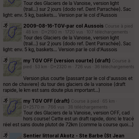
Tour des Glaciers de la Vanoise, version light
(trail...) sur 2 jours (dodo ref. Dent Parrachée). Sac
light: env. 5 kg, baskets... Version par le col d'Aussois
2009-08-16-TGV-par col Aussois
Course à pied
· 48 km · D+2190 m · 1720 vus · 107 téléchargements ·
Tour des Glaciers de la Vanoise, version light
(trail...) sur 2 jours (dodo ref. Dent Parrachée). Sac
light: env. 5 kg, baskets... Version par le col d'Aussois
my TGV OFF (version courte) (draft)
Course à
pied · 53 km · D+2320 m · 726 vus · 36 téléchargements
·
Version plus courte (passant par le col d'aussois et
non de chaviere) du tour des glaciers de la vanoise (draft
rapide, le km est sans doute plus important...)
my TGV OFF (draft)
Course à pied · 65 km ·
D+2570 m · 766 vus · 38 téléchargements ·
Tour des Glaciers de la Vanoise, version OFF, cad
hors course! Cette est un draft rapide, donc le tracé
réel est sans doute plutot de 72km (comme la course quoi...)
Sentier littoral Akotz - Ste Barbe (St Jean