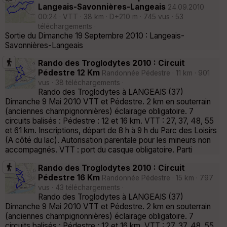
Langeais-Savonnières-Langeais
24.09.2010
00:24 · VTT · 38 km · D+210 m · 745 vus · 53
téléchargements ·
Sortie du Dimanche 19 Septembre 2010 : Langeais-
Savonnières-Langeais
Rando des Troglodytes 2010 : Circuit
Pédestre 12 Km
Randonnée Pédestre · 11 km · 901
vus · 38 téléchargements ·
Rando des Troglodytes à LANGEAIS (37)
Dimanche 9 Mai 2010 VTT et Pédestre. 2 km en souterrain
(anciennes champignonnières) éclairage obligatoire. 7
circuits balisés : Pédestre : 12 et 16 km. VTT : 27, 37, 48, 55
et 61 km. Inscriptions, départ de 8 h à 9 h du Parc des Loisirs
(A côté du lac). Autorisation parentale pour les mineurs non
accompagnés. VTT : port du casque obligatoire. Parti
Rando des Troglodytes 2010 : Circuit
Pédestre 16 Km
Randonnée Pédestre · 15 km · 797
vus · 43 téléchargements ·
Rando des Troglodytes à LANGEAIS (37)
Dimanche 9 Mai 2010 VTT et Pédestre. 2 km en souterrain
(anciennes champignonnières) éclairage obligatoire. 7
circuits balisés : Pédestre : 12 et 16 km. VTT : 27, 37, 48, 55