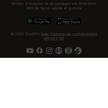
terrain, d'analyser et de partager vos itinéraires
GPS de façon simple et gratuite
© 2026 VisuGPX
Aide
Politique de confidentialité
API
GPX 3D