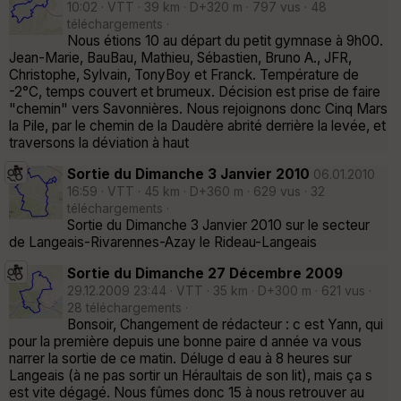
10:02 · VTT · 39 km · D+320 m · 797 vus · 48
téléchargements ·
Nous étions 10 au départ du petit gymnase à 9h00.
Jean-Marie, BauBau, Mathieu, Sébastien, Bruno A., JFR,
Christophe, Sylvain, TonyBoy et Franck. Température de
-2°C, temps couvert et brumeux. Décision est prise de faire
"chemin" vers Savonnières. Nous rejoignons donc Cinq Mars
la Pile, par le chemin de la Daudère abrité derrière la levée, et
traversons la déviation à haut
Sortie du Dimanche 3 Janvier 2010
06.01.2010
16:59 · VTT · 45 km · D+360 m · 629 vus · 32
téléchargements ·
Sortie du Dimanche 3 Janvier 2010 sur le secteur
de Langeais-Rivarennes-Azay le Rideau-Langeais
Sortie du Dimanche 27 Décembre 2009
29.12.2009 23:44 · VTT · 35 km · D+300 m · 621 vus ·
28 téléchargements ·
Bonsoir, Changement de rédacteur : c est Yann, qui
pour la première depuis une bonne paire d année va vous
narrer la sortie de ce matin. Déluge d eau à 8 heures sur
Langeais (à ne pas sortir un Héraultais de son lit), mais ça s
est vite dégagé. Nous fûmes donc 15 à nous retrouver au