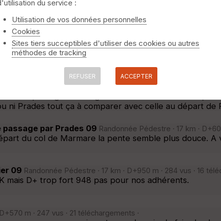
· 17 km · D+650 m · 365 vus · 11 téléchargements ·
d'utilisation du service :
niquement
⚠️ Selon le nombre de traces l'affichage peut-être long
plus faible. Le refuge du Chioula est trop proche du dép
Utilisation de vos données personnelles
alaguès.
Cookies
Sites tiers succeptibles d'utiliser des cookies ou autres
e · 16 km · D+450 m · 384 vus · 37 téléchargements ·
méthodes de tracking
ntels au lieu de La Bastide-de-Sérou. Cela évitera trop 
 Montels ou le bus peut nous attendre au cimetière.
REFUSER
ACCEPTER
de Marmare
Randonnée Pédestre · 15 km · D+530 m · 747 vus · 2
+528m passage au refuge de Chioula. Cette rando peut pa
ou ni Prades tout ça à comparer avec celle au départ de
e passage par Prades 09
Randonnée Pédestre · 17 km · D+600
part du col de Marmare la pente semble plus douce. A v
er 09
Randonnée Pédestre · 17 km · D+950 m · 284 vus · 16 tél
K mais D+ trop fort 948 pas pour nos adhérents.
D+570 m · 247 vus · 21 téléchargements ·