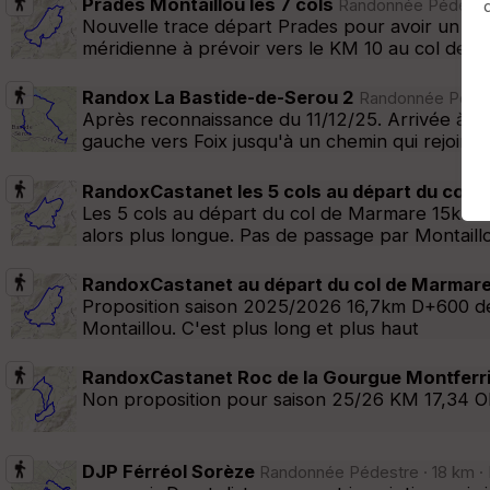
Prades Montaillou les 7 cols
Randonnée Pédestre 
Afficher la carto
dossier et sous-dossiers
|
ce dossier u
Nouvelle trace départ Prades pour avoir un D+ 
méridienne à prévoir vers le KM 10 au col de B
Randox La Bastide-de-Serou 2
Randonnée Pédestr
Après reconnaissance du 11/12/25. Arrivée à Mo
gauche vers Foix jusqu'à un chemin qui rejoint
RandoxCastanet les 5 cols au départ du col 
Les 5 cols au départ du col de Marmare 15km D
alors plus longue. Pas de passage par Montaill
RandoxCastanet au départ du col de Marmar
Proposition saison 2025/2026 16,7km D+600 dé
Montaillou. C'est plus long et plus haut
RandoxCastanet Roc de la Gourgue Montferri
Non proposition pour saison 25/26 KM 17,34 O
DJP Férréol Sorèze
Randonnée Pédestre · 18 km · 