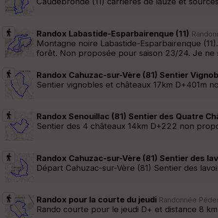
Caudebronde (11) carrières de lauze et sourc
Randox Labastide-Esparbairenque (11)
Randonn
Montagne noire Labastide-Esparbairenque (11).
forêt. Non proposée pour saison 23/24. Je ne sai
Randox Cahuzac-sur-Vère (81) Sentier Vignob
Sentier vignobles et châteaux 17km D+401m n
Randox Senouillac (81) Sentier des Quatre C
Sentier des 4 châteaux 14km D+222 non propos
Randox Cahuzac-sur-Vère (81) Sentier des lav
Départ Cahuzac-sur-Vère (81) Sentier des lav
Randox pour la courte du jeudi
Randonnée Pédestr
Rando courte pour le jeudi D+ et distance 8 k