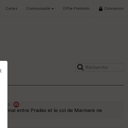
Cartes
Communauté
Offre Premium
Connexion
x
ments ·
·
r final entre Prades et le col de Marmare ne
s