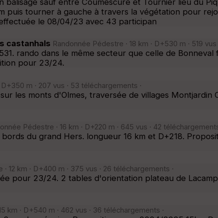
 balisage sauf entre Coumescure et Tournier lieu du Piq
is tourner à gauche à travers la végétation pour rejoin
ffectuée le 08/04/23 avec 43 participan
ls castanhals
Randonnée Pédestre · 18 km · D+530 m · 519 vus 
531. rando dans le même secteur que celle de Bonneval f
ition pour 23/24.
 D+350 m · 207 vus · 53 téléchargements ·
 sur les monts d'Olmes, traversée de villages Montjardin
nnée Pédestre · 16 km · D+220 m · 645 vus · 42 téléchargements
es bords du grand Hers. longueur 16 km et D+218. Proposit
· 12 km · D+400 m · 375 vus · 26 téléchargements ·
ée pour 23/24. 2 tables d'orientation plateau de Lacamp
5 km · D+540 m · 462 vus · 36 téléchargements ·