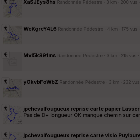
XaSJEys8hs
Randonnée Pédestre · 3 km · 200 vus ·
WeKgrcY4L6
Randonnée Pédestre · 4 km · 175 vus ·
Mvl5k891ms
Randonnée Pédestre · 3 km · 215 vus ·
yOkvbFoWbZ
Randonnée Pédestre · 3 km · 232 vus 
jpchevalfougueux reprise carte papier Lasser
Pas de D+ longueur OK manque chemin sur car
jpchevalfougueux reprise carte visio Puylau