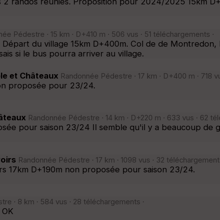
es 2 randos réunies. Proposition pour 2024/2025 15km 
ée Pédestre · 15 km · D+410 m · 506 vus · 51 téléchargements ·
 Départ du village 15km D+400m. Col de de Montredon, P
s si le bus pourra arriver au village.
le et Châteaux
Randonnée Pédestre · 17 km · D+400 m · 718 vu
on proposée pour 23/24.
hâteaux
Randonnée Pédestre · 14 km · D+220 m · 633 vus · 62 té
ée pour saison 23/24 Il semble qu'il y a beaucoup de g
oirs
Randonnée Pédestre · 17 km · 1098 vus · 32 téléchargement
oirs 17km D+190m non proposée pour saison 23/24.
e · 8 km · 584 vus · 28 téléchargements ·
m OK