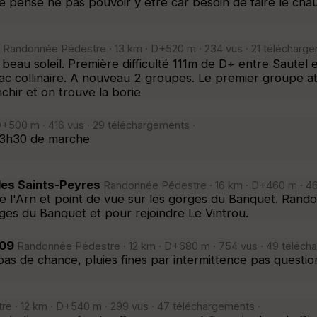
 je pense ne pas pouvoir y etre car besoin de faire le cha
Randonnée Pédestre · 13 km · D+520 m · 234 vus · 21 télécharg
au soleil. Première difficulté 111m de D+ entre Sautel e
 lac collinaire. A nouveau 2 groupes. Le premier groupe 
nchir et on trouve la borie
+500 m · 416 vus · 29 téléchargements ·
 3h30 de marche
des Saints-Peyres
Randonnée Pédestre · 16 km · D+460 m · 46
de l'Arn et point de vue sur les gorges du Banquet. Ran
rges du Banquet et pour rejoindre Le Vintrou.
 09
Randonnée Pédestre · 12 km · D+680 m · 754 vus · 49 téléch
s de chance, pluies fines par intermittence pas questio
 · 12 km · D+540 m · 299 vus · 47 téléchargements ·