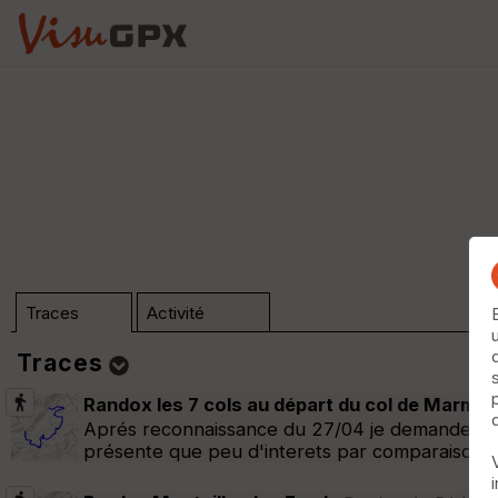
Traces
Activité
Traces
Randox les 7 cols au départ du col de Marmar
Dossier (n°0)
Aprés reconnaissance du 27/04 je demande au b
présente que peu d'interets par comparaison 
Trier