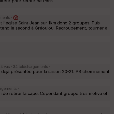
uffeur pour retour de Paris
ements ·
·
t l'église Saint Jean sur 1km donc 2 groupes. Puis
attend le second à Gréoulou. Regroupement, tourner à
4 vus · 34 téléchargements ·
do déjà présentée pour la saison 20-21. PB cheminement
argements ·
n de retirer la cape. Cependant groupe très motivé et