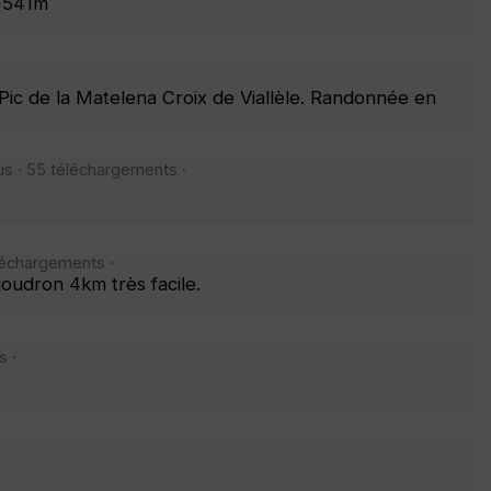
D+541m
ic de la Matelena Croix de Viallèle. Randonnée en
s · 55 téléchargements ·
léchargements ·
oudron 4km très facile.
s ·