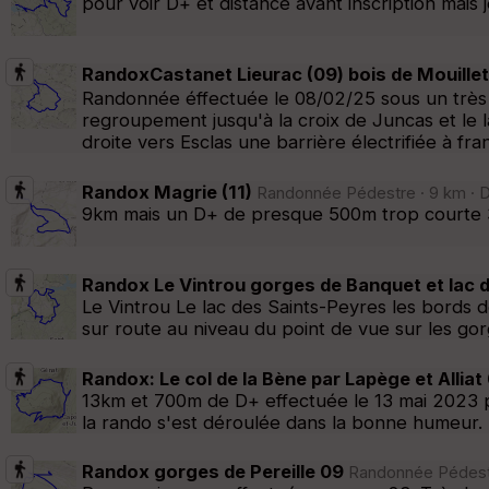
pour voir D+ et distance avant inscription mais
RandoxCastanet Lieurac (09) bois de Mouillet
Randonnée éffectuée le 08/02/25 sous un très be
regroupement jusqu'à la croix de Juncas et le
droite vers Esclas une barrière électrifiée à fra
Randox Magrie (11)
Randonnée Pédestre · 9 km · D
9km mais un D+ de presque 500m trop courte
Randox Le Vintrou gorges de Banquet et lac 
Le Vintrou Le lac des Saints-Peyres les bords 
sur route au niveau du point de vue sur les go
Randox: Le col de la Bène par Lapège et Alliat
13km et 700m de D+ effectuée le 13 mai 2023 pa
la rando s'est déroulée dans la bonne humeur.
Randox gorges de Pereille 09
Randonnée Pédestre