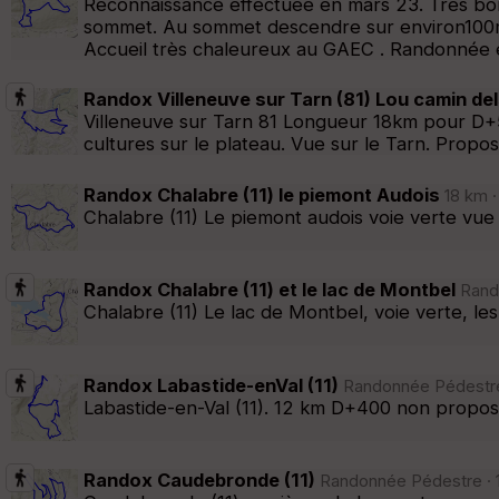
Reconnaissance effectuée en mars 23. Très bon
sommet. Au sommet descendre sur environ100m pu
Accueil très chaleureux au GAEC . Randonnée e
Randox Villeneuve sur Tarn (81) Lou camin de
Villeneuve sur Tarn 81 Longueur 18km pour D+
cultures sur le plateau. Vue sur le Tarn. Propos
Randox Chalabre (11) le piemont Audois
18 km ·
Chalabre (11) Le piemont audois voie verte vue
Randox Chalabre (11) et le lac de Montbel
Rando
Chalabre (11) Le lac de Montbel, voie verte, l
Randox Labastide-enVal (11)
Randonnée Pédestre 
Labastide-en-Val (11). 12 km D+400 non propos
Randox Caudebronde (11)
Randonnée Pédestre · 1