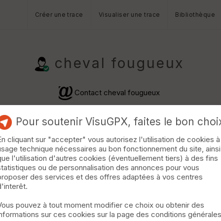
Créer une trace
Visualiser une trace
Bibliothèque
cheval fougueux
Contact cheval fougueux
Pour soutenir VisuGPX, faites le bon choi
En cliquant sur "accepter" vous autorisez l'utilisation de cookies à
usage technique nécessaires au bon fonctionnement du site, ainsi
que l'utilisation d'autres cookies (éventuellement tiers) à des fins
statistiques ou de personnalisation des annonces pour vous
proposer des services et des offres adaptées à vos centres
e
Randonnée Pédestre · 14 km · D+520 m · 43 vus · 3 télécharge
d'interêt.
us de venir nous reprendre à Prades. En effet le parcou
aux paysages vus en journée.
Vous pouvez à tout moment modifier ce choix ou obtenir des
informations sur ces cookies sur la page des conditions générale