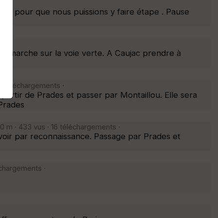
art pour que nous puissions y faire étape . Pause
de marche sur la voie verte. A Caujac prendre à
1 téléchargements ·
rtir de Prades et passer par Montaillou. Elle sera
 Prades
 m · 433 vus · 16 téléchargements ·
oir par reconnaissance. Passage par Prades et
échargements ·