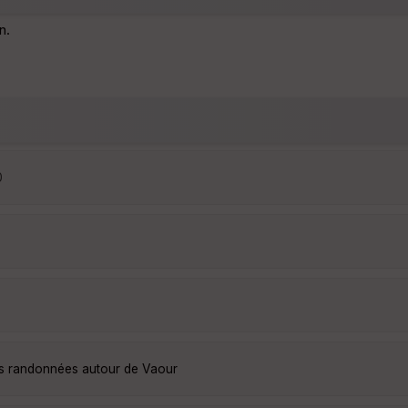
n.
0
es randonnées autour de Vaour