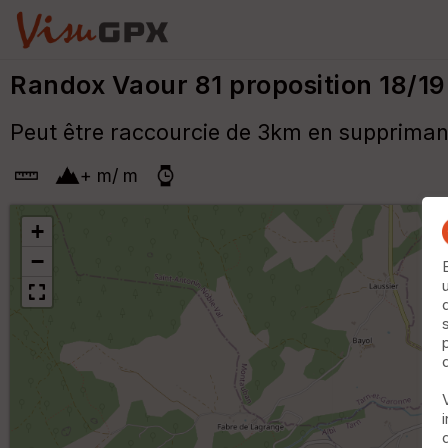
Randox Vaour 81 proposition 18/19
Peut être raccourcie de 3km en supprimant
+
m
/
m
+
−