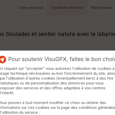
Créer une trace
Visualiser une trace
Bibliothèque
 Soulades et sentier nature avec le labyrint
Pour soutenir VisuGPX, faites le bon choi
En cliquant sur "accepter" vous autorisez l'utilisation de cookies à
usage technique nécessaires au bon fonctionnement du site, ainsi
que l'utilisation d'autres cookies (éventuellement tiers) à des fins
statistiques ou de personnalisation des annonces pour vous
proposer des services et des offres adaptées à vos centres
d'interêt.
Vous pouvez à tout moment modifier ce choix ou obtenir des
informations sur ces cookies sur la page des conditions générale
d'utilisation du service :