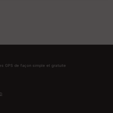
s
St
re
et
Vi
e
w
res GPS de façon simple et gratuite
D