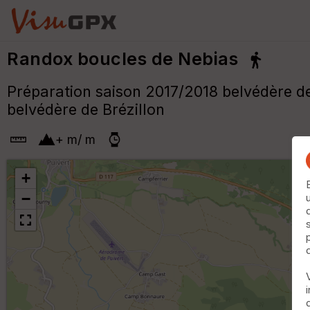
Randox boucles de Nebias
Préparation saison 2017/2018 belvédère des
belvédère de Brézillon
+
m
/
m
+
−