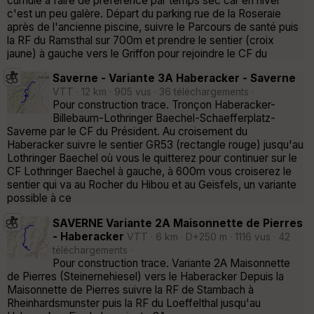
cumulé à faire de préférence par temps sec car en hiver
c'est un peu galère. Départ du parking rue de la Roseraie
après de l'ancienne piscine, suivre le Parcours de santé puis
la RF du Ramsthal sur 700m et prendre le sentier (croix
jaune) à gauche vers le Griffon pour rejoindre le CF du
Saverne - Variante 3A Haberacker - Saverne
VTT · 12 km · 905 vus · 36 téléchargements ·
Pour construction trace. Tronçon Haberacker-
Billebaum-Lothringer Baechel-Schaefferplatz-
Saverne par le CF du Président. Au croisement du
Haberacker suivre le sentier GR53 (rectangle rouge) jusqu'au
Lothringer Baechel où vous le quitterez pour continuer sur le
CF Lothringer Baechel à gauche, à 600m vous croiserez le
sentier qui va au Rocher du Hibou et au Geisfels, un variante
possible à ce
SAVERNE Variante 2A Maisonnette de Pierres
- Haberacker
VTT · 6 km · D+250 m · 1116 vus · 42
téléchargements ·
Pour construction trace. Variante 2A Maisonnette
de Pierres (Steinernehiesel) vers le Haberacker Depuis la
Maisonnette de Pierres suivre la RF de Stambach à
Rheinhardsmunster puis la RF du Loeffelthal jusqu'au