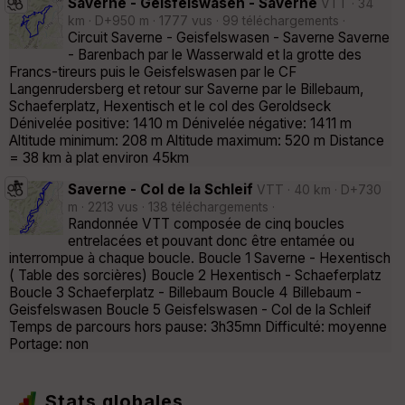
Saverne - Geisfelswasen - Saverne
VTT · 34
km · D+950 m · 1777 vus · 99 téléchargements ·
Circuit Saverne - Geisfelswasen - Saverne Saverne
- Barenbach par le Wasserwald et la grotte des
Francs-tireurs puis le Geisfelswasen par le CF
Langenrudersberg et retour sur Saverne par le Billebaum,
Schaeferplatz, Hexentisch et le col des Geroldseck
Dénivelée positive: 1410 m Dénivelée négative: 1411 m
Altitude minimum: 208 m Altitude maximum: 520 m Distance
= 38 km à plat environ 45km
Saverne - Col de la Schleif
VTT · 40 km · D+730
m · 2213 vus · 138 téléchargements ·
Randonnée VTT composée de cinq boucles
entrelacées et pouvant donc être entamée ou
interrompue à chaque boucle. Boucle 1 Saverne - Hexentisch
( Table des sorcières) Boucle 2 Hexentisch - Schaeferplatz
Boucle 3 Schaeferplatz - Billebaum Boucle 4 Billebaum -
Geisfelswasen Boucle 5 Geisfelswasen - Col de la Schleif
Temps de parcours hors pause: 3h35mn Difficulté: moyenne
Portage: non
Stats globales