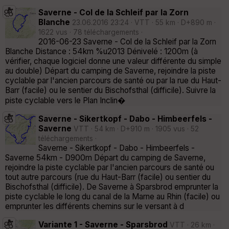
Saverne - Col de la Schleif par la Zorn
Blanche
23.06.2016 23:24 · VTT · 55 km · D+890 m ·
1622 vus · 78 téléchargements ·
2016-06-23 Saverne - Col de la Schleif par la Zorn
Blanche Distance : 54km %u2013 Dénivelé : 1200m (à
vérifier, chaque logiciel donne une valeur différente du simple
au double) Départ du camping de Saverne, rejoindre la piste
cyclable par l'ancien parcours de santé ou par la rue du Haut-
Barr (facile) ou le sentier du Bischofsthal (difficile). Suivre la
piste cyclable vers le Plan Inclin�
Saverne - Sikertkopf - Dabo - Himbeerfels -
Saverne
VTT · 54 km · D+910 m · 1905 vus · 52
téléchargements ·
Saverne - Sikertkopf - Dabo - Himbeerfels -
Saverne 54km - D900m Départ du camping de Saverne,
rejoindre la piste cyclable par l'ancien parcours de santé ou
tout autre parcours (rue du Haut-Barr (facile) ou sentier du
Bischofsthal (difficile). De Saverne à Sparsbrod emprunter la
piste cyclable le long du canal de la Marne au Rhin (facile) ou
emprunter les différents chemins sur le versant à d
Variante 1 - Saverne - Sparsbrod
VTT · 26 km ·