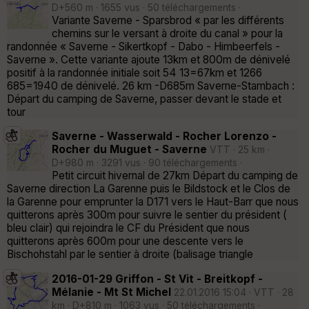
D+560 m · 1655 vus · 50 téléchargements ·
Variante Saverne - Sparsbrod « par les différents
chemins sur le versant à droite du canal » pour la
randonnée « Saverne - Sikertkopf - Dabo - Himbeerfels -
Saverne ». Cette variante ajoute 13km et 800m de dénivelé
positif à la randonnée initiale soit 54 13=67km et 1266
685=1940 de dénivelé. 26 km -D685m Saverne-Stambach :
Départ du camping de Saverne, passer devant le stade et
tour
Saverne - Wasserwald - Rocher Lorenzo -
Rocher du Muguet - Saverne
VTT · 25 km ·
D+980 m · 3291 vus · 90 téléchargements ·
Petit circuit hivernal de 27km Départ du camping de
Saverne direction La Garenne puis le Bildstock et le Clos de
la Garenne pour emprunter la D171 vers le Haut-Barr que nous
quitterons après 300m pour suivre le sentier du président (
bleu clair) qui rejoindra le CF du Président que nous
quitterons après 600m pour une descente vers le
Bischohstahl par le sentier à droite (balisage triangle
2016-01-29 Griffon - St Vit - Breitkopf -
Mélanie - Mt St Michel
22.01.2016 15:04 · VTT · 28
km · D+810 m · 1063 vus · 50 téléchargements ·