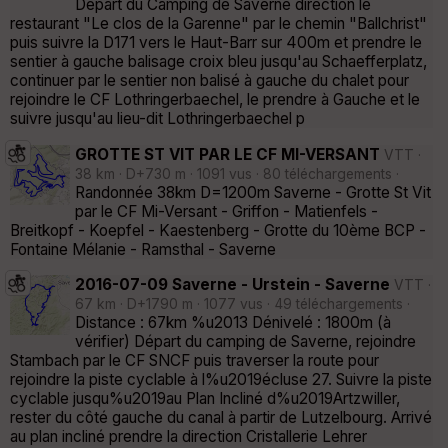
Départ du Camping de Saverne direction le
restaurant "Le clos de la Garenne" par le chemin "Ballchrist"
puis suivre la D171 vers le Haut-Barr sur 400m et prendre le
sentier à gauche balisage croix bleu jusqu'au Schaefferplatz,
continuer par le sentier non balisé à gauche du chalet pour
rejoindre le CF Lothringerbaechel, le prendre à Gauche et le
suivre jusqu'au lieu-dit Lothringerbaechel p
GROTTE ST VIT PAR LE CF MI-VERSANT
VTT ·
38 km · D+730 m · 1091 vus · 80 téléchargements ·
Randonnée 38km D=1200m Saverne - Grotte St Vit
par le CF Mi-Versant - Griffon - Matienfels -
Breitkopf - Koepfel - Kaestenberg - Grotte du 10ème BCP -
Fontaine Mélanie - Ramsthal - Saverne
2016-07-09 Saverne - Urstein - Saverne
VTT ·
67 km · D+1790 m · 1077 vus · 49 téléchargements ·
Distance : 67km %u2013 Dénivelé : 1800m (à
vérifier) Départ du camping de Saverne, rejoindre
Stambach par le CF SNCF puis traverser la route pour
rejoindre la piste cyclable à l%u2019écluse 27. Suivre la piste
cyclable jusqu%u2019au Plan Incliné d%u2019Artzwiller,
rester du côté gauche du canal à partir de Lutzelbourg. Arrivé
au plan incliné prendre la direction Cristallerie Lehrer