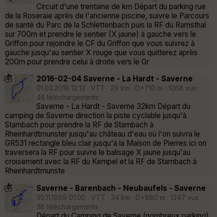
Circuit d'une trentaine de km Départ du parking rue
de la Roseraie après de l'ancienne piscine, suivre le Parcours
de santé du Parc de la Schlettenbach puis la RF du Ramsthal
sur 700m et prendre le sentier (X jaune) à gauche vers le
Griffon pour rejoindre le CF du Griffon que vous suivrez à
gauche jusqu'au sentier X rouge que vous quitterez après
200m pour prendre celui à droite vers le Gr
2016-02-04 Saverne - La Hardt - Saverne
01.03.2016 12:13 · VTT · 29 km · D+710 m · 1068 vus ·
46 téléchargements ·
Saverne - La Hardt - Saverne 32km Départ du
camping de Saverne direction la piste cyclable jusqu'à
Stambach pour prendre la RF de Stambach à
Rheinhardtmunster jusqu'au château d'eau où l'on suivra le
GR531 rectangle bleu clair jusqu'à la Maison de Pierres ici on
traversera la RF pour suivre le balisage X jaune jusqu'au
croisement avec la RF du Kempel et la RF de Stambach à
Rheinhardtmunste
Saverne - Barenbach - Neubaufels - Saverne
30.11.1999 01:00 · VTT · 34 km · D+880 m · 1347 vus ·
38 téléchargements ·
Départ du Camping de Saverne (nombreux parking)