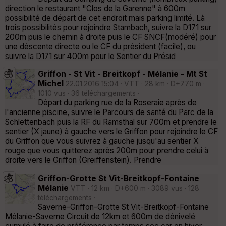
direction le restaurant "Clos de la Garenne" à 600m
possibilité de départ de cet endroit mais parking limité. Là
trois possibilités pour rejoindre Stambach, suivre la D171 sur
200m puis le chemin à droite puis le CF SNCF(modéré) pour
une déscente directe ou le CF du président (facile), ou
suivre la D171 sur 400m pour le Sentier du Présid
Griffon - St Vit - Breitkopf - Mélanie - Mt St
Michel
22.01.2016 15:04 · VTT · 28 km · D+770 m ·
1010 vus · 36 téléchargements ·
Départ du parking rue de la Roseraie après de
l'ancienne piscine, suivre le Parcours de santé du Parc de la
Schlettenbach puis la RF du Ramsthal sur 700m et prendre le
sentier (X jaune) à gauche vers le Griffon pour rejoindre le CF
du Griffon que vous suivrez à gauche jusqu'au sentier X
rouge que vous quitterez après 200m pour prendre celui à
droite vers le Griffon (Greiffenstein). Prendre
Griffon-Grotte St Vit-Breitkopf-Fontaine
Mélanie
VTT · 12 km · D+600 m · 3089 vus · 128
téléchargements ·
Saverne-Griffon-Grotte St Vit-Breitkopf-Fontaine
Mélanie-Saverne Circuit de 12km et 600m de dénivelé