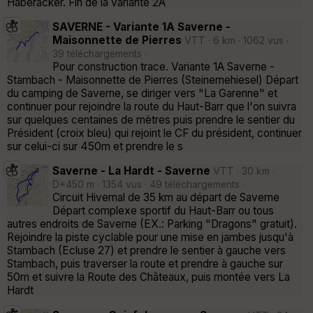
Haberacker. Fin de la variante 2A
SAVERNE - Variante 1A Saverne -
Maisonnette de Pierres
VTT · 6 km · 1062 vus ·
39 téléchargements ·
Pour construction trace. Variante 1A Saverne -
Stambach - Maisonnette de Pierres (Steinernehiesel) Départ
du camping de Saverne, se diriger vers "La Garenne" et
continuer pour rejoindre la route du Haut-Barr que l'on suivra
sur quelques centaines de mètres puis prendre le sentier du
Président (croix bleu) qui rejoint le CF du président, continuer
sur celui-ci sur 450m et prendre le s
Saverne - La Hardt - Saverne
VTT · 30 km ·
D+450 m · 1354 vus · 49 téléchargements ·
Circuit Hivernal de 35 km au départ de Saverne
Départ complexe sportif du Haut-Barr ou tous
autres endroits de Saverne (EX.: Parking "Dragons" gratuit).
Rejoindre la piste cyclable pour une mise en jambes jusqu'à
Stambach (Ecluse 27) et prendre le sentier à gauche vers
Stambach, puis traverser la route et prendre à gauche sur
50m et suivre la Route des Châteaux, puis montée vers La
Hardt