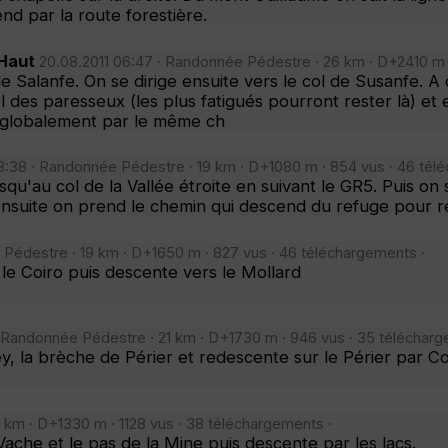
nd par la route forestière.
 Haut
20.08.2011 06:47 · Randonnée Pédestre · 26 km · D+2410 m ·
 Salanfe. On se dirige ensuite vers le col de Susanfe. A c
l des paresseux (les plus fatigués pourront rester là) e
it globalement par le même ch
8:38 · Randonnée Pédestre · 19 km · D+1080 m · 854 vus · 46 tél
qu'au col de la Vallée étroite en suivant le GR5. Puis on
. Ensuite on prend le chemin qui descend du refuge pour r
 Pédestre · 19 km · D+1650 m · 827 vus · 46 téléchargements ·
le Coiro puis descente vers le Mollard
 Randonnée Pédestre · 21 km · D+1730 m · 946 vus · 35 télécharg
ney, la brèche de Périer et redescente sur le Périer par C
km · D+1330 m · 1128 vus · 38 téléchargements ·
Vache et le pas de la Mine puis descente par les lacs.