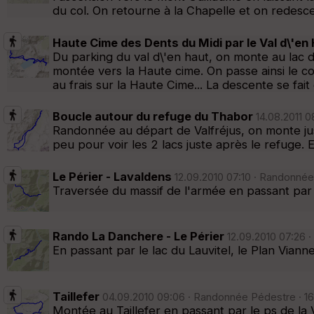
du col. On retourne à la Chapelle et on redesce
Haute Cime des Dents du Midi par le Val d\'en
Du parking du val d\'en haut, on monte au lac de
montée vers la Haute cime. On passe ainsi le co
au frais sur la Haute Cime... La descente se fa
Boucle autour du refuge du Thabor
14.08.2011 0
Randonnée au départ de Valfréjus, on monte jus
peu pour voir les 2 lacs juste après le refuge
Le Périer - Lavaldens
12.09.2010 07:10 · Randonnée
Traversée du massif de l'armée en passant par 
Rando La Danchere - Le Périer
12.09.2010 07:26 ·
En passant par le lac du Lauvitel, le Plan Vian
Taillefer
04.09.2010 09:06 · Randonnée Pédestre · 16 
Montée au Taillefer en passant par le ps de la 