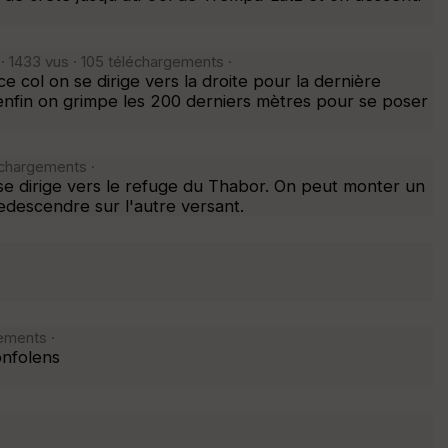
 1433 vus · 105 téléchargements ·
e col on se dirige vers la droite pour la dernière
t enfin on grimpe les 200 derniers mètres pour se poser
échargements ·
 se dirige vers le refuge du Thabor. On peut monter un
edescendre sur l'autre versant.
ements ·
onfolens