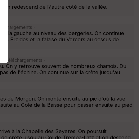
t en redescend de l\'autre côté de la vallée.
téléchargements ·
 sur la gauche au niveau des bergeries. On continue
res Froides et la falaise du Vercors au dessus de
234 téléchargements ·
au. On y retrouve souvent de nombreux chamois. Du
pas de l'échine. On continue sur la crète jusqu'au
rtes de Morgon. On monte ensuite au pic d'où la vue
nsuite au Cole de la Baisse pour passer ensuite au pied
ive à la Chapelle des Seyeres. On poursuit
gne de crète jusqu'au Col de Trempa-Latz et on descend