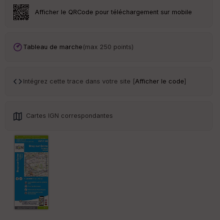
r
Afficher le QRCode pour téléchargement sur mobile
Tr
an
sp
Tableau de marche
(max 250 points)
ar
en
ce
Intégrez cette trace dans votre site [
Afficher le code
]
Po
int
illé
Cartes IGN correspondantes
s
S
e
n
s
St
re
et