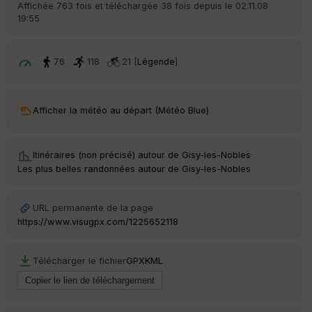
r
Affichée 763 fois et téléchargée 38 fois depuis le 02.11.08
d
19:55
é
p
ar
t
76
118
21 [
Légende
]
ar
ri
v
Afficher la météo au départ (Météo Blue)
é
e
Itinéraires (non précisé) autour de
Gisy-les-Nobles
·
C
Les plus belles randonnées autour de Gisy-les-Nobles
ou
le
ur
URL permanente de la page
https://www.visugpx.com/1225652118
Télécharger le fichier
GPX
KML
Ep
ai
ss
eu