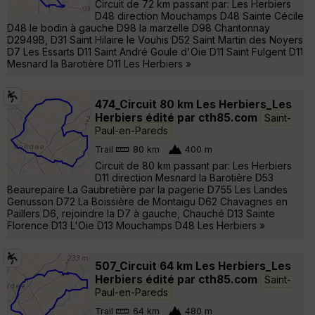
Circuit de 72 km passant par: Les Herbiers
D48 direction Mouchamps D48 Sainte Cécile
D48 le bodin à gauche D98 la marzelle D98 Chantonnay
D2949B, D31 Saint Hilaire le Vouhis D52 Saint Martin des Noyers
D7 Les Essarts D11 Saint André Goule d'Oie D11 Saint Fulgent D11
Mesnard la Barotière D11 Les Herbiers »
474_Circuit 80 km Les Herbiers_Les
Herbiers édité par cth85.com
Saint-
Paul-en-Pareds
Trail
80 km
400 m
Circuit de 80 km passant par: Les Herbiers
D11 direction Mesnard la Barotière D53
Beaurepaire La Gaubretière par la pagerie D755 Les Landes
Genusson D72 La Boissière de Montaigu D62 Chavagnes en
Paillers D6, rejoindre la D7 à gauche, Chauché D13 Sainte
Florence D13 L'Oie D13 Mouchamps D48 Les Herbiers »
507_Circuit 64 km Les Herbiers_Les
Herbiers édité par cth85.com
Saint-
Paul-en-Pareds
Trail
64 km
480 m