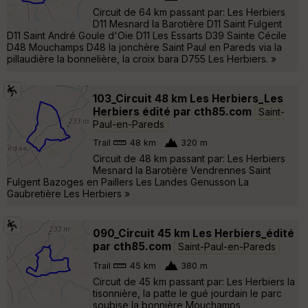
Circuit de 64 km passant par: Les Herbiers
D11 Mesnard la Barotière D11 Saint Fulgent
D11 Saint André Goule d'Oie D11 Les Essarts D39 Sainte Cécile
D48 Mouchamps D48 la jonchère Saint Paul en Pareds via la
pillaudière la bonnelière, la croix bara D755 Les Herbiers. »
103_Circuit 48 km Les Herbiers_Les
Herbiers édité par cth85.com
Saint-
Paul-en-Pareds
Trail
48 km
320 m
Circuit de 48 km passant par: Les Herbiers
Mesnard la Barotière Vendrennes Saint
Fulgent Bazoges en Paillers Les Landes Genusson La
Gaubretière Les Herbiers »
090_Circuit 45 km Les Herbiers_édité
par cth85.com
Saint-Paul-en-Pareds
Trail
45 km
380 m
Circuit de 45 km passant par: Les Herbiers la
tisonnière, la patte le gué jourdain le parc
soubise la bonnière Mouchamps