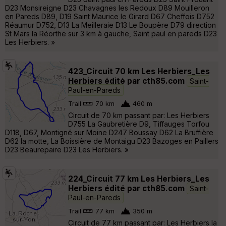
D23 Monsireigne D23 Chavagnes les Redoux D89 Mouilleron
en Pareds D89, D19 Saint Maurice le Girard D67 Cheffois D752
Réaumur D752, D13 La Meilleraie D13 Le Boupère D79 direction
St Mars la Réorthe sur 3 km à gauche, Saint paul en pareds D23
Les Herbiers. »
423_Circuit 70 km Les Herbiers_Les
Herbiers édité par cth85.com
Saint-
Paul-en-Pareds
Trail
70 km
460 m
Circuit de 70 km passant par: Les Herbiers
D755 La Gaubretière D9, Tiffauges Torfou
D118, D67, Montigné sur Moine D247 Boussay D62 La Bruffière
D62 la motte, La Boissière de Montaigu D23 Bazoges en Paillers
D23 Beaurepaire D23 Les Herbiers. »
224_Circuit 77 km Les Herbiers_Les
Herbiers édité par cth85.com
Saint-
Paul-en-Pareds
Trail
77 km
350 m
Circuit de 77 km passant par: Les Herbiers la