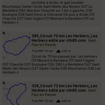
jonchère à droite, le gué jourdain
Mouchamps Sainte Cécile Saint Martin des Noyers D47 La
Merlatière D80 direction Chauché sur 2 km à gauche, D39
Boulogne D39 Saint Denis la Chevasse D6 puis à droite D13
Chauché D37 Saint fulgent D11 Mesnard la Barotière D11 Les
Herbiers »
385_Circuit 70 km Les Herbiers_Les
Herbiers édité par cth85.com
Saint-
Paul-en-Pareds
Trail
70 km
330 m
Circuit de 70 km passant par: Les Herbiers
D11 Menard la Barotière D11 Saint Fulgent
D37 Chauché D37 Boulogne D39, D80 La Merlatière D47 Saint
Martin des Noyers D47 Sainte Cécile D48 Mouchamps D48 Les
Herbiers »
328_Circuit 72 km Les Herbiers_Les
Herbiers édité par cth85.com
Saint-
Paul-en-Pareds
Trail
72 km
440 m