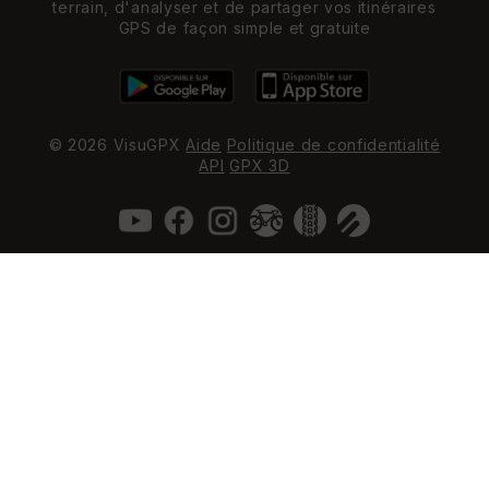
terrain, d'analyser et de partager vos itinéraires
GPS de façon simple et gratuite
© 2026 VisuGPX
Aide
Politique de confidentialité
API
GPX 3D