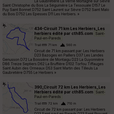
La Gaubretière La Verrie Mortagne sur Sèvre
Saint Christophe du Bois La Séguinière La Tessouale D157 Le
Puy Saint Bonnet D752 Saint Laurent sur Sèvre D752 Saint Malo
du Bois D752 Les Epesses D11 Les Herbiers. »
434-Circuit 71 km Les Herbiers_Les
herbiers édité par cth85.com
Saint-
Paul-en-Pareds
Trail
71 km
560 m
Circuit de 71 km passant par: Les Herbiers
D23 Bazoges en Paillers D37 Les Landes
Genusson D72 La Boissière de Montaigu D23 La Guyonnière
D86 Treize Septiers D62 La Bruffière D102 Torfou Tiffauges
Saint Aubin des Ormeaux D53 Saint Martin des Tilleuls La
Gaubretière D755 Le Herbiers »
390_Circuit 72 km Les Herbiers_Les
Herbiers édité par cth85.com
Saint-
Paul-en-Pareds
Trail
72 km
710 m
Circuit de 72 km passant par: Les Herbiers
D23 Saint paul en Pareds D23 Saint Prouant