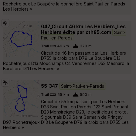
Rochetrejoux Le Boupère la bonnelière Saint Paul en Pareds
Les Herbiers »
047_Circuit 46 km Les Herbiers_Les
Herbiers édité par cth85.com
Saint-
Paul-en-Pareds
Trail
46 km
370 m
Circuit de 46 km passant par: Les Herbiers
D755 la croix bara D79 Le Boupère D13
Rochetrejoux D13 Mouchamps C4 Vendrennes D53 Mesnard la
Barotière D11 Les Herbiers »
55_347
Saint-Paul-en-Pareds
Trail
55 km
590 m
Circuit de 55 km passant par: Les Herbiers
D23 Saint Paul en Pareds D23 Saint Prouant
D23 Monsireigne D23, le petit clou à droite,
Sigournais D39 Saint Germain de Prinçay
D97 Rochetrejoux D13 Le Boupère D79 la croix bara D755 Les
Herbiers »