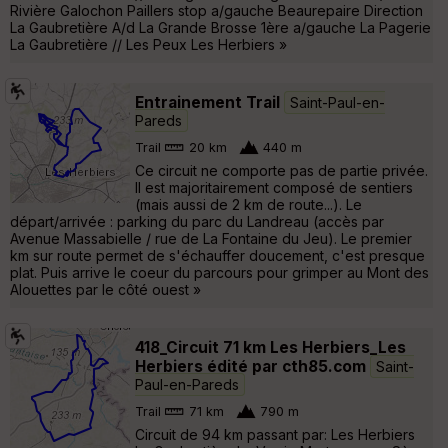
Rivière Galochon Paillers stop a/gauche Beaurepaire Direction
La Gaubretière A/d La Grande Brosse 1ère a/gauche La Pagerie
La Gaubretière // Les Peux Les Herbiers »
Entrainement Trail
Saint-Paul-en-
Pareds
Trail
20 km
440 m
Ce circuit ne comporte pas de partie privée.
Il est majoritairement composé de sentiers
(mais aussi de 2 km de route...). Le
départ/arrivée : parking du parc du Landreau (accès par
Avenue Massabielle / rue de La Fontaine du Jeu). Le premier
km sur route permet de s'échauffer doucement, c'est presque
plat. Puis arrive le coeur du parcours pour grimper au Mont des
Alouettes par le côté ouest »
418_Circuit 71 km Les Herbiers_Les
Herbiers édité par cth85.com
Saint-
Paul-en-Pareds
Trail
71 km
790 m
Circuit de 94 km passant par: Les Herbiers