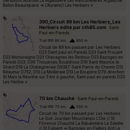
Genusson A/droite La Rigaudière Les Rancunelières A/gauche
Belon Beaurepaire => L’Auraire// Les Herbiers »
390_Circuit 89 km Les Herbiers_Les
Herbiers édité par cth85.com
Saint-
Paul-en-Pareds
Trail
89 km
850 m
Circuit de 89 km passant par: Les Herbiers
D23 Saint paul en Pareds D23 Saint Prouant
D23 Monsireigne D23 Chavagnes les Redoux D23 Bazoges en
Pareds D23, D39 Thouarsais Bouildroux D19 Saint Maurice le
Girard D19 La Chataigneraie D938T Saint Pierre du Chemin D13
Réaumur D752, D13 La Meilleraie D13 Le Boupère D79 direction
St Mars la Réorthe sur 3 km à gauche, Saint paul en pareds D23
Les Herbie »
70 km Chauché
Saint-Paul-en-Pareds
Trail
70 km
550 m
Circuit de 70 km passant par: Les Herbiers
Le Gué Jourdain Mouchamps L’Oie // St
Florence Chauché La Rabatelière La Salette
// St Fulgent => Bazoges en Paillers A/d La