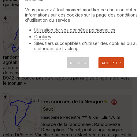
qui descend fortement jusqu'au fond des gorges de la »
Vous pouvez à tout moment modifier ce choix ou obten
informations sur ces cookies sur la page des condition
d'utilisation du service :
Monieux, les gorges de la Nesque
Sault
Utilisation de vos données personnelles
Cookies
Randonnée Pédestre
9 km
460 m
Sites tiers succeptibles d'utiliser des cookies ou a
Plus confidentielles que celles du Verdon,
méthodes de tracking
les gorges de la Nesque sont une
randonnée à faire lors d'un séjour dans le Vaucluse. Un
agréable parcours au départ du village médiéval de Monieux,
REFUSER
ACCEPTER
alternant entre balcons et aplombs rocheux, sentiers en fond
de canyon, garrigues et forêts. Départ du parking situé sur la
D942 en contre bas du village. Du parking se diriger nord vers
le monum »
Les sources de la Nesque
Sault
Randonnée Pédestre
8 km
170 m
Source de la randonnée : Randouveze
Description : "Aurel, petit village typique
entre Drôme et Vaucluse au pied du Mont Ventoux, et qui est la