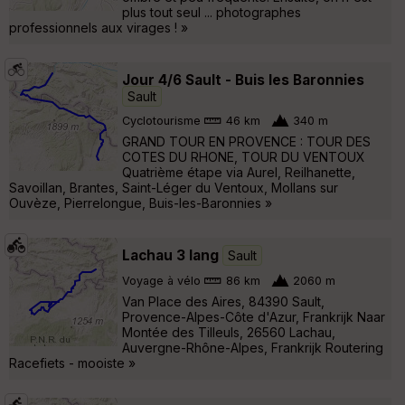
plus tout seul ... photographes
professionnels aux virages ! »
Jour 4/6 Sault - Buis les Baronnies
Sault
Cyclotourisme
46 km
340 m
GRAND TOUR EN PROVENCE : TOUR DES
COTES DU RHONE, TOUR DU VENTOUX
Quatrième étape via Aurel, Reilhanette,
Savoillan, Brantes, Saint-Léger du Ventoux, Mollans sur
Ouvèze, Pierrelongue, Buis-les-Baronnies »
Lachau 3 lang
Sault
Voyage à vélo
86 km
2060 m
Van Place des Aires, 84390 Sault,
Provence-Alpes-Côte d'Azur, Frankrijk Naar
Montée des Tilleuls, 26560 Lachau,
Auvergne-Rhône-Alpes, Frankrijk Routering
Racefiets - mooiste »