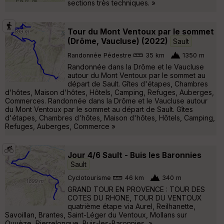
sections très techniques. »
Tour du Mont Ventoux par le sommet
(Drôme, Vaucluse) (2022)
Sault
Randonnée Pédestre
35 km
1350 m
Randonnée dans la Drôme et le Vaucluse
autour du Mont Ventoux par le sommet au
départ de Sault. Gîtes d'étapes, Chambres
d'hôtes, Maison d'hôtes, Hôtels, Camping, Refuges, Auberges,
Commerces. Randonnée dans la Drôme et le Vaucluse autour
du Mont Ventoux par le sommet au départ de Sault. Gîtes
d'étapes, Chambres d'hôtes, Maison d'hôtes, Hôtels, Camping,
Refuges, Auberges, Commerce »
Jour 4/6 Sault - Buis les Baronnies
Sault
Cyclotourisme
46 km
340 m
GRAND TOUR EN PROVENCE : TOUR DES
COTES DU RHONE, TOUR DU VENTOUX
quatrième étape via Aurel, Reilhanette,
Savoillan, Brantes, Saint-Léger du Ventoux, Mollans sur
Ouvèze, Pierrelongue, Buis-les-Baronnies, »