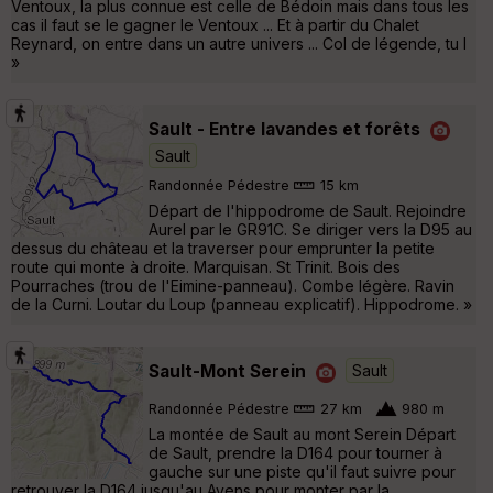
Ventoux, la plus connue est celle de Bédoin mais dans tous les
cas il faut se le gagner le Ventoux ... Et à partir du Chalet
Reynard, on entre dans un autre univers ... Col de légende, tu l
»
Sault - Entre lavandes et forêts
Sault
Randonnée Pédestre
15 km
Départ de l'hippodrome de Sault. Rejoindre
Aurel par le GR91C. Se diriger vers la D95 au
dessus du château et la traverser pour emprunter la petite
route qui monte à droite. Marquisan. St Trinit. Bois des
Pourraches (trou de l'Eimine-panneau). Combe légère. Ravin
de la Curni. Loutar du Loup (panneau explicatif). Hippodrome. »
Sault-Mont Serein
Sault
Randonnée Pédestre
27 km
980 m
La montée de Sault au mont Serein Départ
de Sault, prendre la D164 pour tourner à
gauche sur une piste qu'il faut suivre pour
retrouver la D164 jusqu'au Avens pour monter par la