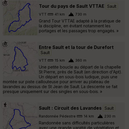
Tour du pays de Sault VTTAE
Sault
VTT
41 km
730 m
Grand Tour VTTAE adapté à la pratique de
la discipline, en évitant notamment les
portages et les passages trop engagés. »
Entre Sault et la tour de Durefort
Sault
VTT
15 km
360 m
Une petite boucle au départ de la chapelle
St Pierre, près de Sault (en direction d'Apt).
Un départ en sous-bois ludique, puis une
montée sur piste caillouteuse pour arriver au plateau de
lavandes au dessus de St Jean de Sault. La descente se fait
presque uniquement sur des singles en sous-bois. »
Sault : Circuit des Lavandes
Sault
Randonnée Pédestre
14 km
230 m
Randonnée sans difficultés particulières
avec une grande variété de végétation et