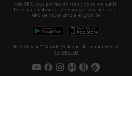
VisuGPX vous permet de créer, de suivre sur le
terrain, d'analyser et de partager vos itinéraires
GPS de façon simple et gratuite
© 2026 VisuGPX
Aide
Politique de confidentialité
API
GPX 3D