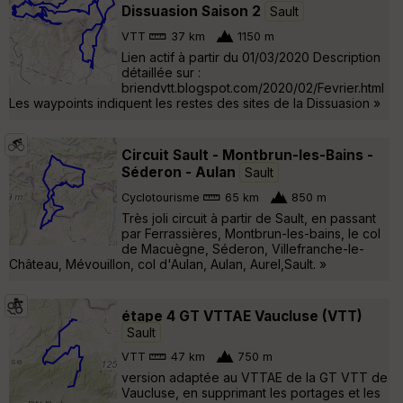
Dissuasion Saison 2
Sault
VTT
37 km
1150 m
Lien actif à partir du 01/03/2020 Description
détaillée sur :
briendvtt.blogspot.com/2020/02/Fevrier.html
Les waypoints indiquent les restes des sites de la Dissuasion »
Circuit Sault - Montbrun-les-Bains -
Séderon - Aulan
Sault
Cyclotourisme
65 km
850 m
Très joli circuit à partir de Sault, en passant
par Ferrassières, Montbrun-les-bains, le col
de Macuègne, Séderon, Villefranche-le-
Château, Mévouillon, col d'Aulan, Aulan, Aurel,Sault. »
étape 4 GT VTTAE Vaucluse (VTT)
Sault
VTT
47 km
750 m
version adaptée au VTTAE de la GT VTT de
Vaucluse, en supprimant les portages et les