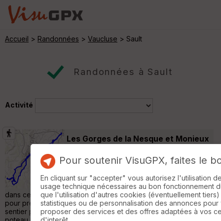
Accueil
>
Randonnées
>
Vaucluse
> Sault
Randonnées à Sault
Activité
Les Gorges de la Nesque et Monieux
Sault
Pour soutenir VisuGPX, faites le b
Randonnée Pédestre
25 km
670 m
Monieux - Gorges de la Nesque - Belvédère
En cliquant sur "accepter" vous autorisez l'utilisation 
Départ du cimetière de Monieux, petit tour
usage technique nécessaires au bon fonctionnement du 
dans ce très beau village. (album photos) Traverser la D942
que l'utilisation d'autres cookies (éventuellement tiers)
pour prendre la route qui mène au lac de Monieux. Du lac un
statistiques ou de personnalisation des annonces pour
sentier part en suivant la Nesque tout en s'élevant jusqu'à un
proposer des services et des offres adaptées à vos c
poteau indiquant la chapelle St Michel. De là, prendre un sentier
d'interêt.