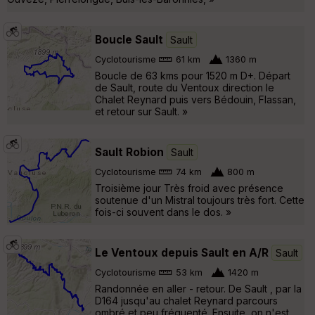
Boucle Sault
Sault
Cyclotourisme
61 km
1360 m
Boucle de 63 kms pour 1520 m D+. Départ
de Sault, route du Ventoux direction le
Chalet Reynard puis vers Bédouin, Flassan,
et retour sur Sault. »
Sault Robion
Sault
Cyclotourisme
74 km
800 m
Troisième jour Très froid avec présence
soutenue d'un Mistral toujours très fort. Cette
fois-ci souvent dans le dos. »
Le Ventoux depuis Sault en A/R
Sault
Cyclotourisme
53 km
1420 m
Randonnée en aller - retour. De Sault , par la
D164 jusqu'au chalet Reynard parcours
ombré et peu fréquenté. Ensuite, on n'est