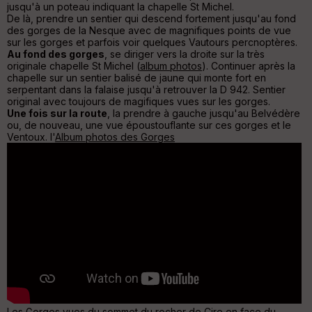
jusqu'à un poteau indiquant la chapelle St Michel.
De là, prendre un sentier qui descend fortement jusqu'au fond
Aff
des gorges de la Nesque avec de magnifiques points de vue
ic
sur les gorges et parfois voir quelques Vautours percnoptères.
he
Au fond des gorges
, se diriger vers la droite sur la très
r
originale chapelle St Michel (
album photos
). Continuer après la
d
chapelle sur un sentier balisé de jaune qui monte fort en
é
serpentant dans la falaise jusqu'à retrouver la D 942. Sentier
p
original avec toujours de magifiques vues sur les gorges.
ar
Une fois sur la route
, la prendre à gauche jusqu'au Belvédère
t
ou, de nouveau, une vue époustouflante sur ces gorges et le
Ventoux. l'
Album photos des Gorges
ar
ri
v
é
e
C
ou
le
ur
Les Gorges vues du sommet du rocher de Cire en face du