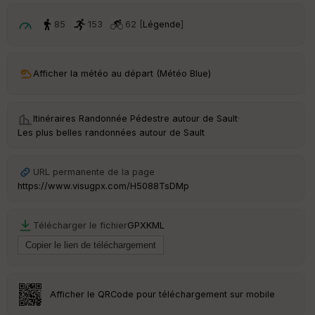
85
153
62 [
Légende
]
Afficher la météo au départ (Météo Blue)
Itinéraires Randonnée Pédestre autour de
Sault
·
Les plus belles randonnées autour de Sault
URL permanente de la page
https://www.visugpx.com/H5088TsDMp
Télécharger le fichier
GPX
KML
Afficher le QRCode pour téléchargement sur mobile