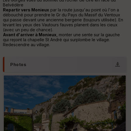
Belvédère
Ep
Repartir vers Monieux
par la route jusqu'au point où l'on a
ai
débouché pour prendre le Gr du Pays du Massif du Ventoux
ss
qui passe devant une ancienne bergerie (toujours utilisée). En
eu
levant les yeux des Vautours fauves planent dans les cieux
r
(avec un peu de chance).
Avant d'arriver à Monieux
, monter une sente sur la gauche
qui rejoint la chapelle St André qui surplombe le village.
Tr
Redescendre au village.
an
sp
ar
en
Photos
ce
Po
int
illé
s
S
e
n
s