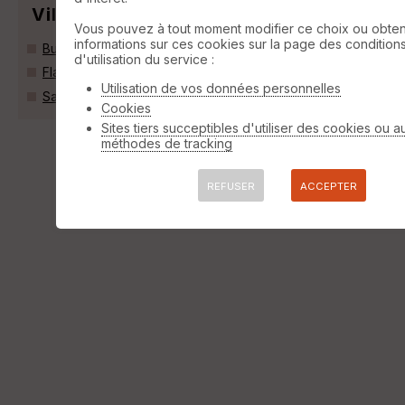
Villes
Vous pouvez à tout moment modifier ce choix ou obten
informations sur ces cookies sur la page des condition
Buis-les-Baronnies (26170)
d'utilisation du service :
Flassan (84410)
Utilisation de vos données personnelles
Sault (84390)
Cookies
Sites tiers succeptibles d'utiliser des cookies ou a
méthodes de tracking
REFUSER
ACCEPTER