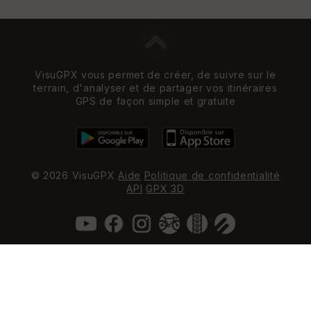
VisuGPX vous permet de créer, de suivre sur le
terrain, d'analyser et de partager vos itinéraires
GPS de façon simple et gratuite
© 2026 VisuGPX
Aide
Politique de confidentialité
API
GPX 3D