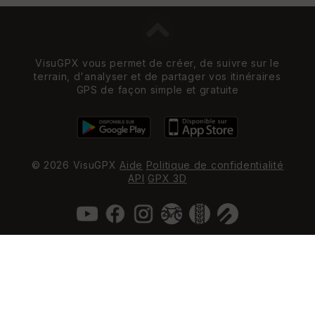
VisuGPX vous permet de créer, de suivre sur le
terrain, d'analyser et de partager vos itinéraires
GPS de façon simple et gratuite
© 2026 VisuGPX
Aide
Politique de confidentialité
API
GPX 3D