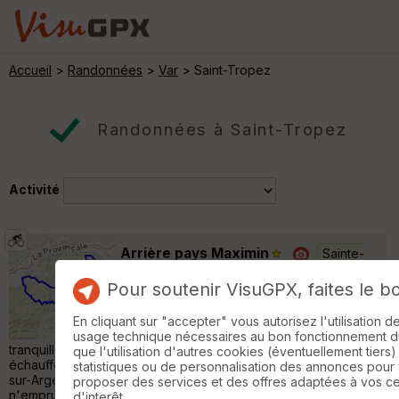
Accueil
>
Randonnées
>
Var
> Saint-Tropez
Randonnées à Saint-Tropez
Activité
Arrière pays Maximin
Sainte-
Maxime
Pour soutenir VisuGPX, faites le b
Cyclotourisme
90 km
1000 m
Voilà une boucle qui vous fera découvrir
En cliquant sur "accepter" vous autorisez l'utilisation 
l'arrière pays Maximin par des petites routes
usage technique nécessaires au bon fonctionnement du 
tranquilles et des paysages à couper le souffle. Après un petit
que l'utilisation d'autres cookies (éventuellement tiers)
échauffement le long du littoral, vous rejoindrez Roquebrune-
statistiques ou de personnalisation des annonces pour
sur-Argens via le col de Bougnon. Passé ce point vous
proposer des services et des offres adaptées à vos c
n'emprunterez que des routes désertes : dans un premier
d'interêt.