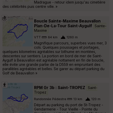
Madrague - retour idem jusqu'au cimetière
des célébrités puis centre ville. »
Boucle Sainte-Maxime Beauvallon
Plan-De-La-Tour Saint-Aygulf
Sainte-
Maxime
VTT
64 km
1260 m
Magnifique parcours, superbes vues mer, 3
cols. Quelques poussages et portages,
quelques kilometres agréables sur bithume en montées,
descentes sur sentiers. La portion en bord de mer de Saint-
Aygulf à Beauvallon est agréable nottament en fin de boucle,
elle évite une grande partie de la D559 en empruntant des
parallèles agréables et belles. Se garer au départ parking du
Golf de Beauvallon »
RPM Gr 3b : Saint-TROPEZ
Saint-
Tropez
Randonnée Pédestre
13 km
120 m
Départ au parking du port de St-Tropez -
Gendarmerie - Tour Vieille - Pointe du