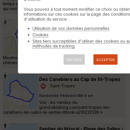
temps celle du col de Valdingarde au revêtement abimé mais
qui rest »
Vous pouvez à tout moment modifier ce choix ou obten
informations sur ces cookies sur la page des condition
d'utilisation du service :
moulins de Paillas / ramatuelle
Utilisation de vos données personnelles
Ramatuelle
Cookies
Sites tiers succeptibles d'utiliser des cookies ou a
Marche Sportive
6 km
220 m
méthodes de tracking
Belle sortie au départ de Ramatuelle avec
passage dans le vieux bourg, montée aux
Moulins de Paillas, redescente par un chemin traversant les
REFUSER
ACCEPTER
chênes liège et retour au bourg...... »
Des Canebiers au Cap de St-Tropez
Saint-Tropez
Randonnée Pédestre
8 km
Voir : les-randos-du-
grand.eklablog.com/saint-tropez-les-
canebiers-les-salins-le-sentier-littoral-a216232339 »
Sentier du littoral - Plage des Salins -