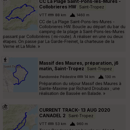
CC La Plage Saint-Pons-les-Mures -
Collobrieres HW
Saint-Tropez
VTT
88 km
1460 m
CC de La Plage Saint-Pons-les-Mures -
Collobrieres HW. Boucle au départ du bar du
camping de la plage à Saint-Pons-les-Mures
passant par Collobrières ( mi-route). A réaliser en une ou deux
étapes. On passe par La Garde-Freinet, la charteuse de la
Verne et La Mole. »
Massif des Maures, préparation, j6
matin, Saint-Tropez
Saint-Tropez
Randonnée Pédestre
14 km
130 m
Préparation du séjour Massif des Maures à
Sainte-Maxime par Richard Droubaix ; une
réalisation de Bassée en Balade. »
CURRENT TRACK- 13 AUG 2020
CANADEL 2
Saint-Tropez
VTT
53 km
960 m