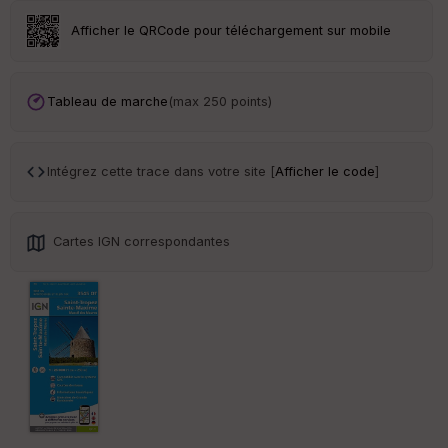
r
Afficher le QRCode pour téléchargement sur mobile
Tr
an
sp
Tableau de marche
(max 250 points)
ar
en
ce
Intégrez cette trace dans votre site [
Afficher le code
]
Po
int
illé
Cartes IGN correspondantes
s
S
e
n
s
St
re