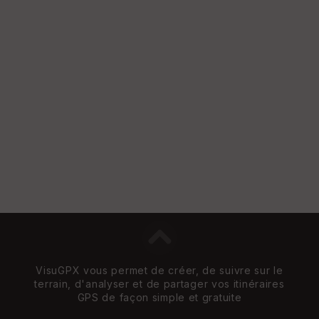
et
Vi
e
w
VisuGPX vous permet de créer, de suivre sur le
terrain, d'analyser et de partager vos itinéraires
GPS de façon simple et gratuite