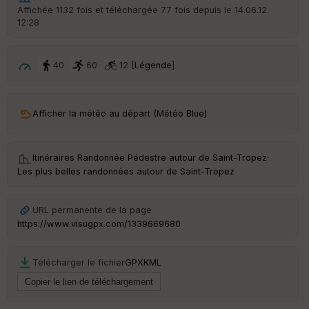
r
Affichée 1132 fois et téléchargée 77 fois depuis le 14.06.12
d
12:28
é
p
ar
t
40
60
12 [
Légende
]
ar
ri
v
Afficher la météo au départ (Météo Blue)
é
e
Itinéraires Randonnée Pédestre autour de
Saint-Tropez
·
C
Les plus belles randonnées autour de Saint-Tropez
ou
le
ur
URL permanente de la page
https://www.visugpx.com/1339669680
Télécharger le fichier
GPX
KML
Ep
ai
ss
eu