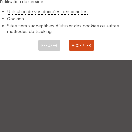
d'utilisation du service :
 les villages d'offemont, bessoncourt, chevremont, vezelois, merou
Utilisation de vos données personnelles
égion de franche comté »
Cookies
Sites tiers succeptibles d'utiliser des cookies ou autres
méthodes de tracking
t à Danjoutin et possibilité de monter le salbert au lieu de le con
REFUSER
ACCEPTER