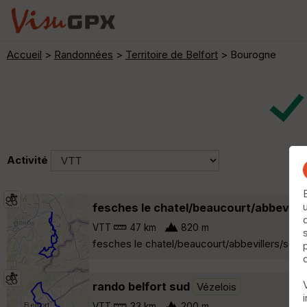
Accueil
>
Randonnées
>
Territoire de Belfort
> Bourogne
Activité
fesches le chatel/beaucourt/abbeville
VTT
47 km
820 m
fesches le chatel/beaucourt/abbevillers/sourc
rando belfort sud
Vézelois
VTT
33 km
200 m