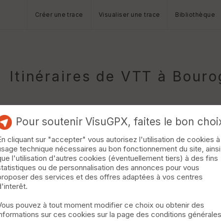
Créer une trace
Visualiser une trace
Bibliothèque
Itinéraires de VTT à Bour
Pour soutenir VisuGPX, faites le bon choi
En cliquant sur "accepter" vous autorisez l'utilisation de cookies à
usage technique nécessaires au bon fonctionnement du site, ainsi
rs/glay
Morvillars
que l'utilisation d'autres cookies (éventuellement tiers) à des fins
statistiques ou de personnalisation des annonces pour vous
e de la doue/glay/herimoncourt et retour a fesches le chatel »
proposer des services et des offres adaptées à vos centres
d'interêt.
Vous pouvez à tout moment modifier ce choix ou obtenir des
informations sur ces cookies sur la page des conditions générale