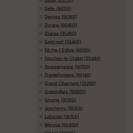
Dasle (25230)
Delle (90100)
Denney (90160)
Dorans (90400)
Étupes (25460)
Exincourt (25400)
Fêche-l'Église (90100)
Fesches-le-Châtel (25490)
Foussemagne (90150)
Froidefontaine (90140)
Grand-Charmont (25200)
Grandvillars (90600)
Grosne (90100)
Joncherey (90100)
Lebetain (90100)
Meroux (90400)