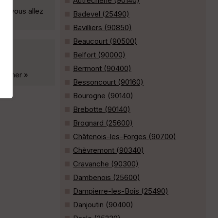
Autrechêne (90140)
x, vous allez
Badevel (25490)
Bavilliers (90850)
Beaucourt (90500)
Belfort (90000)
Bermont (90400)
tourner »
Bessoncourt (90160)
Bourogne (90140)
Brebotte (90140)
Brognard (25600)
Châtenois-les-Forges (90700)
Chèvremont (90340)
Cravanche (90300)
Dambenois (25600)
Dampierre-les-Bois (25490)
Danjoutin (90400)