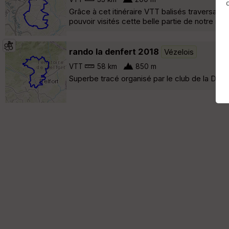
Grâce à cet itinéraire VTT balisés traversant
pouvoir visités cette belle partie de notre r
rando la denfert 2018
Vézelois
VTT
58 km
850 m
Superbe tracé organisé par le club de la Denfer