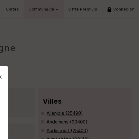
Cartes
Communauté
Offre Premium
Connexion
ogne
x
Villes
Allenjoie (25490)
Andelnans (90400)
Audincourt (25400)
s