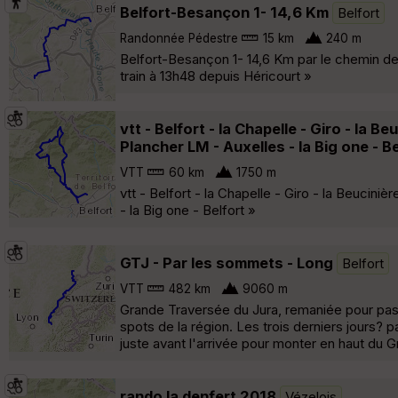
Belfort-Besançon 1- 14,6 Km
Belfort
Randonnée Pédestre
15 km
240 m
Belfort-Besançon 1- 14,6 Km par le chemin de
train à 13h48 depuis Héricourt »
vtt - Belfort - la Chapelle - Giro - la B
Plancher LM - Auxelles - la Big one - Be
VTT
60 km
1750 m
vtt - Belfort - la Chapelle - Giro - la Beucini
- la Big one - Belfort »
GTJ - Par les sommets - Long
Belfort
VTT
482 km
9060 m
Grande Traversée du Jura, remaniée pour pass
spots de la région. Les trois derniers jours?
juste avant l'arrivée pour monter en haut du 
rando la denfert 2018
Vézelois