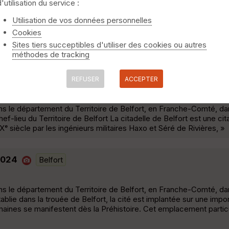
d'utilisation du service :
Utilisation de vos données personnelles
 en Hôtel, chambre d'hôte ou auberge. Suit le GR5 avec quelque
Cookies
 Rasse dans l'état actuel des choses. L'échelle de la mort est m
Sites tiers succeptibles d'utiliser des cookies ou autres
ne échelle mais un escalier avec des rampes. »
méthodes de tracking
t
REFUSER
ACCEPTER
s le département du Territoire de Belfort, en Franche-Comté, dan
lieu du Territoire de Belfort La citadelle de Belfort est une cit
IXᵉ siècle par les ingénieurs militaires Haxo et Séré de Rivières, »
12024
Belfort
s le département du Territoire de Belfort, en Franche-Comté, dan
ie dans la trouée de Belfort, la cité est implantée sur une impo
aines se manifestent dès la Préhistoire. Cet emplacement particul