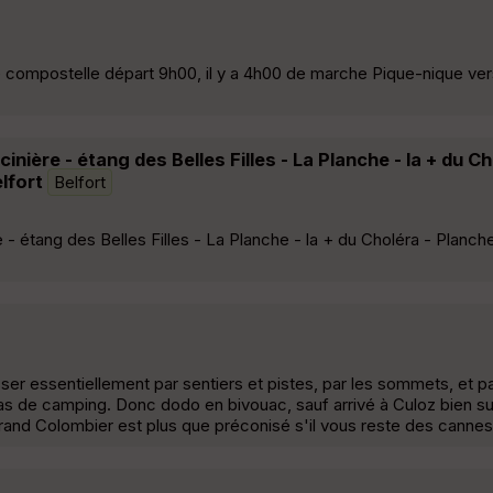
 compostelle départ 9h00, il y a 4h00 de marche Pique-nique ver
eucinière - étang des Belles Filles - La Planche - la + du Ch
lfort
Belfort
ère - étang des Belles Filles - La Planche - la + du Choléra - Planc
er essentiellement par sentiers et pistes, par les sommets, et pa
 pas de camping. Donc dodo en bivouac, sauf arrivé à Culoz bien su
Grand Colombier est plus que préconisé s'il vous reste des cannes