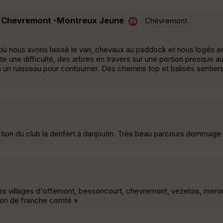
e 1 Chevremont -Montreux Jeune
Chèvremont
 où nous avons laissé le van, chevaux au paddock et nous logés 
juste une difficulté, des arbres en travers sur une portion presque a
à un ruisseau pour contourner. Des chemins top et balisés sentier
tion du club la denfert à danjoutin. Très beau parcours dommage p
 les villages d'offemont, bessoncourt, chevremont, vezelois, merou
égion de franche comté »