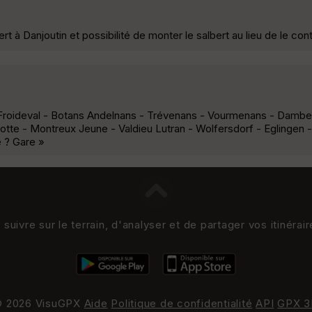
t à Danjoutin et possibilité de monter le salbert au lieu de le con
s - Froideval - Botans Andelnans - Trévenans - Vourmenans - Damb
otte - Montreux Jeune - Valdieu Lutran - Wolfersdorf - Eglingen -
re ? Gare »
uivre sur le terrain, d'analyser et de partager vos itinérai
 2026 VisuGPX
Aide
Politique de confidentialité
API
GPX 3