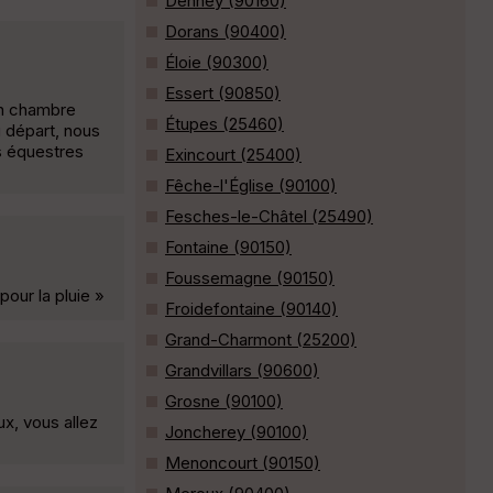
Denney (90160)
Dorans (90400)
Éloie (90300)
Essert (90850)
en chambre
Étupes (25460)
u départ, nous
s équestres
Exincourt (25400)
Fêche-l'Église (90100)
Fesches-le-Châtel (25490)
Fontaine (90150)
Foussemagne (90150)
our la pluie »
Froidefontaine (90140)
Grand-Charmont (25200)
Grandvillars (90600)
Grosne (90100)
x, vous allez
Joncherey (90100)
Menoncourt (90150)