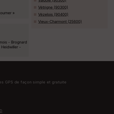
Valdoie (90300)
Vétrigne (90300)
tourner »
Vézelois (90400)
Vieux-Charmont (25600)
enois - Brognard
 Heidwiller -
res GPS de façon simple et gratuite
D