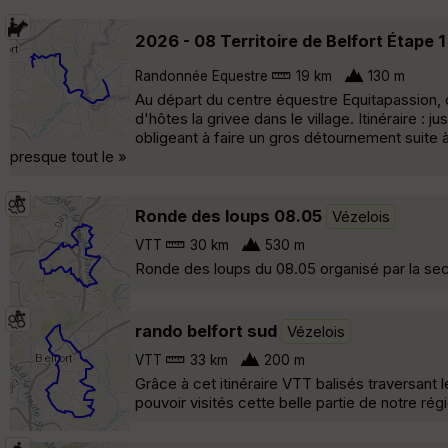
2026 - 08 Territoire de Belfort Étap
Randonnée Equestre
19 km
130 m
Au départ du centre équestre Equitapassion,
d'hôtes la grivee dans le village. Itinéraire : 
obligeant à faire un gros détournement suite 
presque tout le »
Ronde des loups 08.05
Vézelois
VTT
30 km
530 m
Ronde des loups du 08.05 organisé par la sec
rando belfort sud
Vézelois
VTT
33 km
200 m
Grâce à cet itinéraire VTT balisés traversant
pouvoir visités cette belle partie de notre r