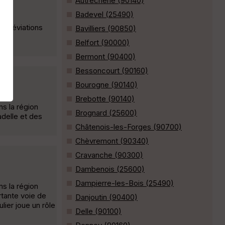
Autrechêne (90140)
Badevel (25490)
s déviations
Bavilliers (90850)
oins
Belfort (90000)
Bermont (90400)
Bessoncourt (90160)
Bourogne (90140)
Brebotte (90140)
s la région
Brognard (25600)
adelle et des
Châtenois-les-Forges (90700)
Chèvremont (90340)
Cravanche (90300)
Dambenois (25600)
Dampierre-les-Bois (25490)
s la région
rtante voie de
Danjoutin (90400)
ier joue un rôle
Delle (90100)