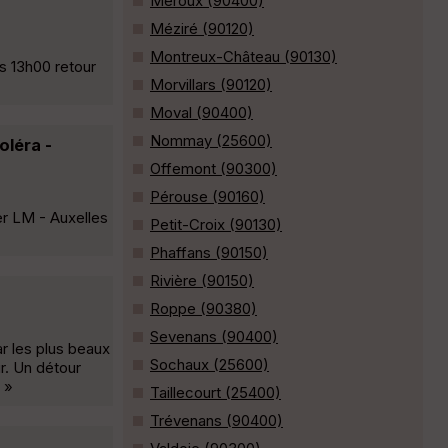
Meroux (90400)
Méziré (90120)
Montreux-Château (90130)
s 13h00 retour
Morvillars (90120)
Moval (90400)
Nommay (25600)
oléra -
Offemont (90300)
Pérouse (90160)
her LM - Auxelles
Petit-Croix (90130)
Phaffans (90150)
Rivière (90150)
Roppe (90380)
Sevenans (90400)
r les plus beaux
Sochaux (25600)
r. Un détour
 »
Taillecourt (25400)
Trévenans (90400)