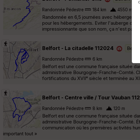
Randonnée Pédestre
184 km
4550 m
Randonnée en 6,5 journées avec hébergement
pour les hébergements. Eviter l'auberge de la
impressionnante que son nom, ça n'est pas u
Belfort - La citadelle 112024
Belfor
Randonnée Pédestre
6 km
Belfort est une commune française située dan
administrative Bourgogne-Franche-Comté. Chef-
fortifications du XVIIᵉ siècle et terminée au X
Belfort - Centre ville / Tour Vauban 1
Randonnée Pédestre
8 km
120 m
Belfort est une commune française située dan
administrative Bourgogne-Franche-Comté. Établ
communication où les premières activités hum
important tout »