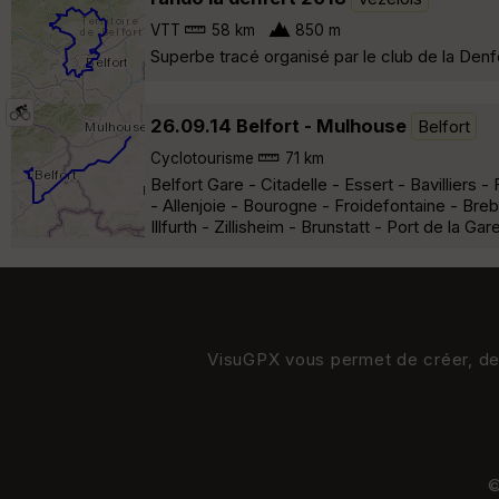
VTT
58 km
850 m
Superbe tracé organisé par le club de la Denfer
26.09.14 Belfort - Mulhouse
Belfort
Cyclotourisme
71 km
Belfort Gare - Citadelle - Essert - Bavillier
- Allenjoie - Bourogne - Froidefontaine - Breb
Illfurth - Zillisheim - Brunstatt - Port de la Ga
VisuGPX vous permet de créer, de s
©