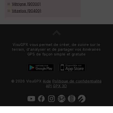
Vétrigne (90300)
Vézelois (90400)
VisuGPX vous permet de créer, de suivre sur le
terrain, d'analyser et de partager vos itinéraires
GPS de façon simple et gratuite
© 2026 VisuGPX
Aide
Politique de confidentialité
API
GPX 3D