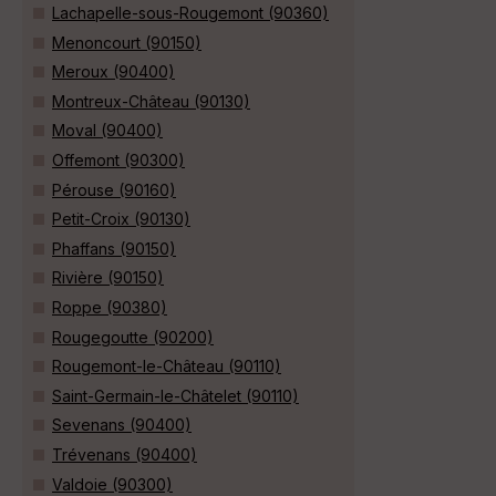
Lachapelle-sous-Rougemont (90360)
Menoncourt (90150)
Meroux (90400)
Montreux-Château (90130)
Moval (90400)
Offemont (90300)
Pérouse (90160)
Petit-Croix (90130)
Phaffans (90150)
Rivière (90150)
Roppe (90380)
Rougegoutte (90200)
Rougemont-le-Château (90110)
Saint-Germain-le-Châtelet (90110)
Sevenans (90400)
Trévenans (90400)
Valdoie (90300)