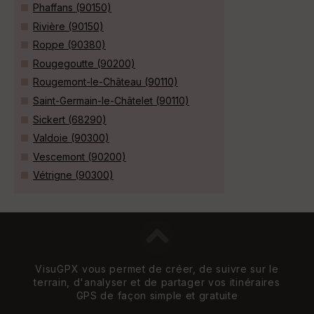
Phaffans (90150)
Rivière (90150)
Roppe (90380)
Rougegoutte (90200)
Rougemont-le-Château (90110)
Saint-Germain-le-Châtelet (90110)
Sickert (68290)
Valdoie (90300)
Vescemont (90200)
Vétrigne (90300)
VisuGPX vous permet de créer, de suivre sur le
terrain, d'analyser et de partager vos itinéraires
GPS de façon simple et gratuite