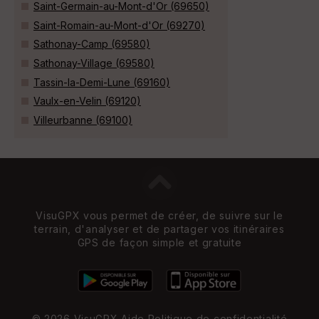
Saint-Germain-au-Mont-d'Or (69650)
Saint-Romain-au-Mont-d'Or (69270)
Sathonay-Camp (69580)
Sathonay-Village (69580)
Tassin-la-Demi-Lune (69160)
Vaulx-en-Velin (69120)
Villeurbanne (69100)
VisuGPX vous permet de créer, de suivre sur le
terrain, d'analyser et de partager vos itinéraires
GPS de façon simple et gratuite
© 2026 VisuGPX
Aide
Politique de confidentialité