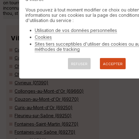
on tourne à droite/à gauche sur des sentiers pour la plupart
inconnus, et quelques points de repères très connus (mont
Vous pouvez à tout moment modifier ce choix ou obten
thou, st »
informations sur ces cookies sur la page des condition
d'utilisation du service :
Utilisation de vos données personnelles
Villes
Cookies
Sites tiers succeptibles d'utiliser des cookies ou a
méthodes de tracking
Cailloux-sur-Fontaines (69270)
Caluire-et-Cuire (69300)
REFUSER
ACCEPTER
Champagne-au-Mont-d'Or (69410)
Chasselay (69380)
Civrieux (01390)
Collonges-au-Mont-d'Or (69660)
Couzon-au-Mont-d'Or (69270)
Curis-au-Mont-d'Or (69250)
Fleurieu-sur-Saône (69250)
Fontaines-Saint-Martin (69270)
Fontaines-sur-Saône (69270)