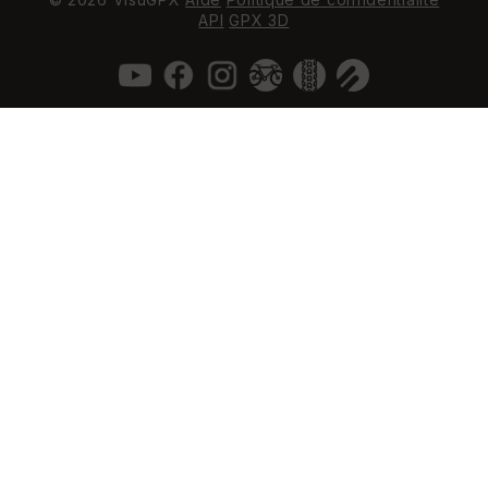
API
GPX 3D