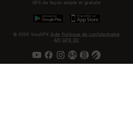
GPS de façon simple et gratuite
© 2026 VisuGPX
Aide
Politique de confidentialité
API
GPX 3D