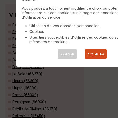
Vous pouvez à tout moment modifier ce choix ou obten
informations sur ces cookies sur la page des condition
Villes
d'utilisation du service :
Bages (66670)
Utilisation de vos données personnelles
Cookies
Baho (66540)
Sites tiers succeptibles d'utiliser des cookies ou a
Banyuls-dels-Aspres (66300)
méthodes de tracking
Brouilla (66620)
Canohès (66680)
REFUSER
ACCEPTER
Corneilla-la-Rivière (66550)
Fourques (66300)
Le Soler (66270)
Llauro (66300)
Llupia (66300)
Passa (66300)
Perpignan (66000)
Pézilla-la-Rivière (66370)
Pollestres (66450)