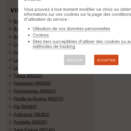
Villes
Vous pouvez à tout moment modifier ce choix ou obten
informations sur ces cookies sur la page des condition
d'utilisation du service :
Bages (66670)
Utilisation de vos données personnelles
Baho (66540)
Cookies
Baixas (66390)
Sites tiers succeptibles d'utiliser des cookies ou a
Canohès (66680)
méthodes de tracking
Fourques (66300)
Le Soler (66270)
REFUSER
ACCEPTER
Llupia (66300)
Passa (66300)
Perpignan (66000)
Peyrestortes (66600)
Pézilla-la-Rivière (66370)
Pia (66380)
Pollestres (66450)
Ponteilla (66300)
Saint-Estève (66240)