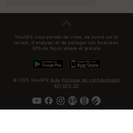
VisuGPX vous permet de créer, de suivre sur le
terrain, d'analyser et de partager vos itinéraires
GPS de façon simple et gratuite
© 2026 VisuGPX
Aide
Politique de confidentialité
API
GPX 3D