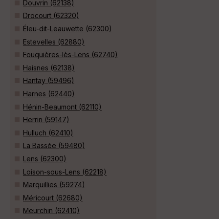
Douvrin (62138)
Drocourt (62320)
Éleu-dit-Leauwette (62300)
Estevelles (62880)
Fouquières-lès-Lens (62740)
Haisnes (62138)
Hantay (59496)
Harnes (62440)
Hénin-Beaumont (62110)
Herrin (59147)
Hulluch (62410)
La Bassée (59480)
Lens (62300)
Loison-sous-Lens (62218)
Marquillies (59274)
Méricourt (62680)
Meurchin (62410)