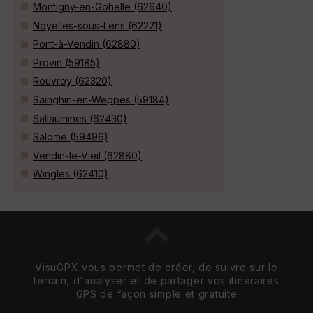
Montigny-en-Gohelle (62640)
Noyelles-sous-Lens (62221)
Pont-à-Vendin (62880)
Provin (59185)
Rouvroy (62320)
Sainghin-en-Weppes (59184)
Sallaumines (62430)
Salomé (59496)
Vendin-le-Vieil (62880)
Wingles (62410)
VisuGPX vous permet de créer, de suivre sur le
terrain, d'analyser et de partager vos itinéraires
GPS de façon simple et gratuite