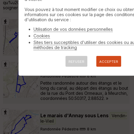
qu%u2019ils remplissaient d%u2019eau car elle permettait de
soigner les yeux. Plusieurs espaces de nature sont »
Vous pouvez à tout moment modifier ce choix ou obten
informations sur ces cookies sur la page des condition
d'utilisation du service :
wingles le val du flot
Wingles
Utilisation de vos données personnelles
Randonnée Pédestre
10 km
110 m
Cookies
Au départ du parking rue Léon Lagrange.
Sites tiers succeptibles d'utiliser des cookies ou a
Parking on le voit pas . Il se trouve après le
méthodes de tracking
pont de chemin de fer »
REFUSER
ACCEPTER
Les étangs de Meurchin
Wingles
Randonnée Pédestre
6 km
Petite randonnée autour des étangs et le
long du canal, au départ des étangs au bout
de la rue du Pont des Ormeaux, à Meurchin,
coordonnées 50.50317, 2.88522. »
Le marais d'Annay sous Lens
Vendin-
le-Vieil
Randonnée Pédestre
8 km