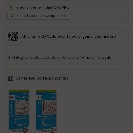
Télécharger le fichier
GPX
KML
Ep
ai
ss
eu
r
Afficher le QRCode pour téléchargement sur mobile
Tr
an
sp
Intégrez cette trace dans votre site [
Afficher le code
]
ar
en
ce
Cartes IGN correspondantes
Po
int
illé
s
S
e
n