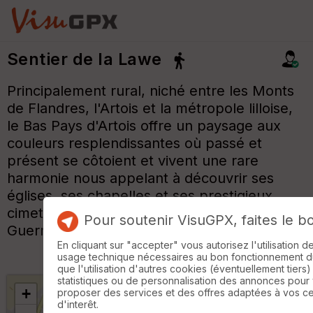
Sentier de la Lawe
Principalement rural, niché entre les Monts
de Flandres, l'Artois et la métropole lilloise,
le Bas Pays d'Artois offre un paysage aux
couleurs resplendissantes où passé et
présent se côtoient et vivent une rare
harmonie nous appelant à découvrir ses
églises, ses chapelles et ses prestigieux
cimetières militaires, témoignage de la
Pour soutenir VisuGPX, faites le b
Guerre 14-18.
En cliquant sur "accepter" vous autorisez l'utilisation 
usage technique nécessaires au bon fonctionnement du 
que l'utilisation d'autres cookies (éventuellement tiers)
statistiques ou de personnalisation des annonces pour
+
proposer des services et des offres adaptées à vos c
d'interêt.