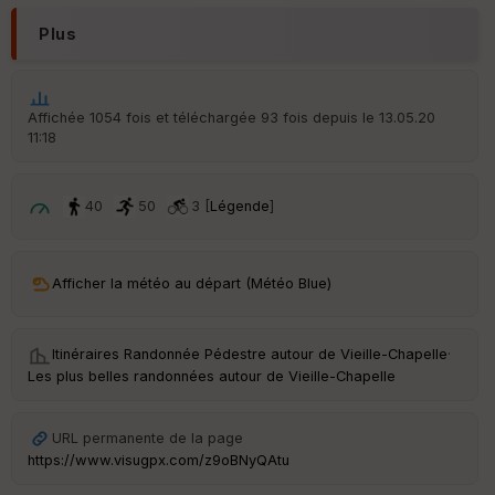
N
Plus
Aff
ic
he
r
Affichée 1054 fois et téléchargée 93 fois depuis le 13.05.20
d
11:18
é
p
ar
t
40
50
3 [
Légende
]
ar
ri
v
Afficher la météo au départ (Météo Blue)
é
e
Itinéraires Randonnée Pédestre autour de
Vieille-Chapelle
·
C
Les plus belles randonnées autour de Vieille-Chapelle
ou
le
ur
URL permanente de la page
https://www.visugpx.com/z9oBNyQAtu