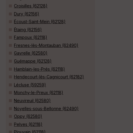
Croisilles (62128)
Dury (62156)
Écoust-Saint-Mein (62128)
Étaing (62156)
Fampoux (62118)
Fresnes-lès-Montauban (62490)
Gavrelle (62580)
Guémappe (62128)
Hamblain-les-Prés (62118)
Hendecourt-lès-Cagnicourt (62182)
Lécluse (59259)
Monchy-le-Preux (62118)
Neuvireuil (62580)
Noyelles-sous-Bellonne (62490)
Oppy (62580)
Pelves (62118)
Plouvain (62118)