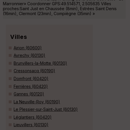
Marronnier» Coordonner GPS:49.514571, 2.505635 Villes
proches:Saint Just en Chaussée (8min), Estrées Saint Denis
(16min), Clermont (23min), Compiègne (35min) »
Villes
Airion (60600)
Avrechy (60130)
Brunvillers-la-Motte (60130)
Cressonsacq (60190)
Domfront (60420)
Ferrières (60420)
Gannes (60120)
La Neuville-Roy (60190)
Le Plessier-sur-Saint-Just (60130)
Léglantiers (60420)
Lieuvillers (60130)