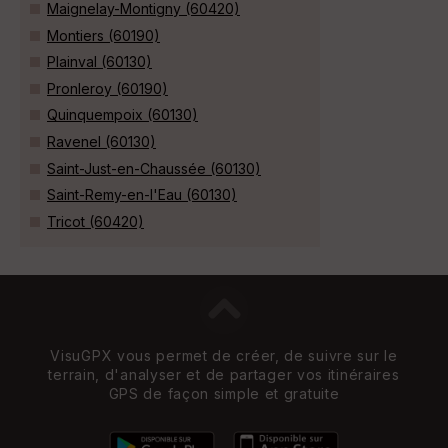
Maignelay-Montigny (60420)
Montiers (60190)
Plainval (60130)
Pronleroy (60190)
Quinquempoix (60130)
Ravenel (60130)
Saint-Just-en-Chaussée (60130)
Saint-Remy-en-l'Eau (60130)
Tricot (60420)
VisuGPX vous permet de créer, de suivre sur le
terrain, d'analyser et de partager vos itinéraires
GPS de façon simple et gratuite