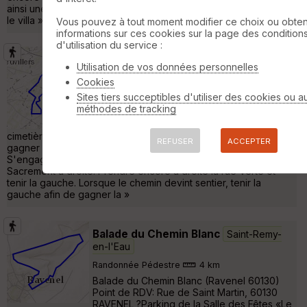
ainsi une petite route bitumée qui nous emmène à Noroy. Dans
le villa »
Vous pouvez à tout moment modifier ce choix ou obten
informations sur ces cookies sur la page des condition
d'utilisation du service :
ATPC Pronleroy 2023-05-28
Utilisation de vos données personnelles
Pronleroy
Cookies
Sites tiers succeptibles d'utiliser des cookies ou a
Randonnée Pédestre
12 km
méthodes de tracking
Depuis le parking de la mairie, partir par la
rue Behon et la rue du Moulin. Passer le
cimetière et continuer pendant 900 m. tourner à droite et
REFUSER
ACCEPTER
gagner la D36 qu'on emprunte en tournant à gauche.
S'engager dans Cressonsacq et prendre la rue du Saint
Sacrement à droite. Prendre encore à droite la rue Verte et
tenir la gauche. Lorsque le chemin devint sentier, tenir la
gauche afin de gagner la »
Balade du Chemin Blanc
Saint-Remy-
en-l'Eau
Randonnée Pédestre
4 km
Balade du Chemin Blanc (Ravenel 60130)
Point de RDV: Rue de Saint Martin, 60130
RAVENEL ?Parking de la Salle des Fêtes «Le