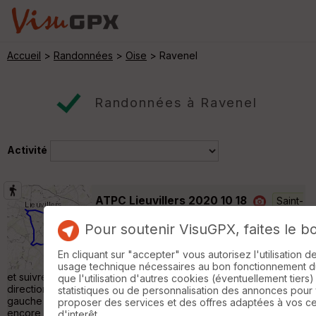
Accueil
>
Randonnées
>
Oise
> Ravenel
Randonnées à Ravenel
Activité
ATPC Lieuvillers 2020 10 18
Saint-
Remy-en-l'Eau
Pour soutenir VisuGPX, faites le b
Randonnée Pédestre
12 km
Rendez-vous sur le parking de l'église.
En cliquant sur "accepter" vous autorisez l'utilisation 
Prendre la direction du chemin de Pronleroy
usage technique nécessaires au bon fonctionnement du 
et suivre ce chemin jusqu'au Bois Mathias. Tourner à droite en
que l'utilisation d'autres cookies (éventuellement tiers)
direction du Sud-Ouest pendant 2 km. Prendre à droite puis à
statistiques ou de personnalisation des annonces pour
gauche 600 m plus loin. Marcher pendant 400m et prendre
proposer des services et des offres adaptées à vos c
encore à gauche puis à droite 400 m plus loin. On regagne
d'interêt.