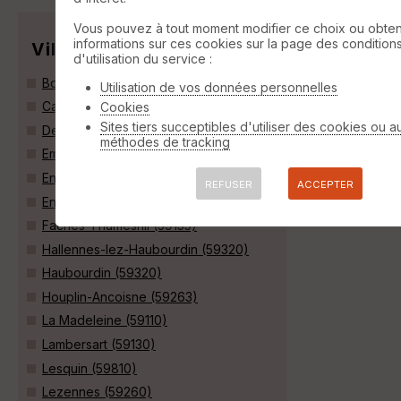
Vous pouvez à tout moment modifier ce choix ou obten
informations sur ces cookies sur la page des condition
Villes
d'utilisation du service :
Bondues (59910)
Utilisation de vos données personnelles
Capinghem (59160)
Cookies
Sites tiers succeptibles d'utiliser des cookies ou a
Deûlémont (59890)
méthodes de tracking
Emmerin (59320)
Englos (59320)
REFUSER
ACCEPTER
Ennetières-en-Weppes (59320)
Faches-Thumesnil (59155)
Hallennes-lez-Haubourdin (59320)
Haubourdin (59320)
Houplin-Ancoisne (59263)
La Madeleine (59110)
Lambersart (59130)
Lesquin (59810)
Lezennes (59260)