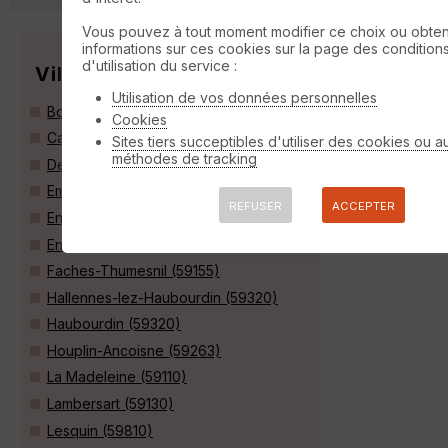
Vous pouvez à tout moment modifier ce choix ou obten
informations sur ces cookies sur la page des condition
d'utilisation du service :
Villes
Utilisation de vos données personnelles
Bondues (59910)
Cookies
Capinghem (59160)
Sites tiers succeptibles d'utiliser des cookies ou a
méthodes de tracking
Deûlémont (59890)
Emmerin (59320)
REFUSER
ACCEPTER
Englos (59320)
Ennetières-en-Weppes (59320)
Faches-Thumesnil (59155)
Hallennes-lez-Haubourdin (59320)
Haubourdin (59320)
Houplin-Ancoisne (59263)
La Madeleine (59110)
Lambersart (59130)
Lesquin (59810)