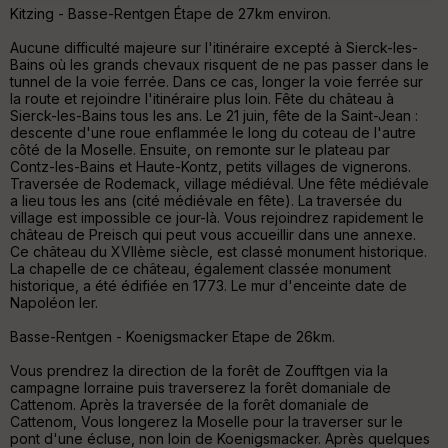
u
Kitzing - Basse-Rentgen Étape de 27km environ.
v
er
Aucune difficulté majeure sur l'itinéraire excepté à Sierck-les-
tu
Bains où les grands chevaux risquent de ne pas passer dans le
re
tunnel de la voie ferrée. Dans ce cas, longer la voie ferrée sur
IG
la route et rejoindre l'itinéraire plus loin. Fête du château à
N
Sierck-les-Bains tous les ans. Le 21 juin, fête de la Saint-Jean :
descente d'une roue enflammée le long du coteau de l'autre
Aff
côté de la Moselle. Ensuite, on remonte sur le plateau par
ic
Contz-les-Bains et Haute-Kontz, petits villages de vignerons.
he
Traversée de Rodemack, village médiéval. Une fête médiévale
r
a lieu tous les ans (cité médiévale en fête). La traversée du
d
village est impossible ce jour-là. Vous rejoindrez rapidement le
é
château de Preisch qui peut vous accueillir dans une annexe.
p
Ce château du XVIIème siècle, est classé monument historique.
ar
La chapelle de ce château, également classée monument
t
historique, a été édifiée en 1773. Le mur d'enceinte date de
Napoléon Ier.
ar
ri
Basse-Rentgen - Koenigsmacker Etape de 26km.
v
é
Vous prendrez la direction de la forêt de Zoufftgen via la
e
campagne lorraine puis traverserez la forêt domaniale de
Cattenom. Après la traversée de la forêt domaniale de
Cattenom, Vous longerez la Moselle pour la traverser sur le
Fil
pont d'une écluse, non loin de Koenigsmacker. Après quelques