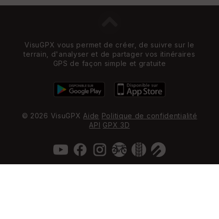
VisuGPX vous permet de créer, de suivre sur le
terrain, d'analyser et de partager vos itinéraires
GPS de façon simple et gratuite
© 2026 VisuGPX
Aide
Politique de confidentialité
API
GPX 3D