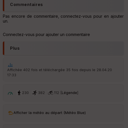
en
Commentaires
ce
Pas encore de commentaire, connectez-vous pour en ajouter
un.
Po
int
illé
Connectez-vous pour ajouter un commentaire
s
Plus
S
e
n
s
Affichée 402 fois et téléchargée 35 fois depuis le 28.04.20
17:33
St
re
230
382
112 [
Légende
]
et
Vi
e
w
Afficher la météo au départ (Météo Blue)