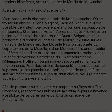
tr
derniers kilomètres, vous rejoindrez le Moulin de Mewinckel.
e
P
Koenigsmacker - Kitzing Etape de 34km.
OI
Vous prendrez la direction du bois de Koenigsmacker. Où se
trouve un abri de la ligne Maginot, l'abri de Bichel sud. Il est
possible de visiter l'ouvrage entretenu par une association de
C
passionnés. (Sur rendez-vous ). Après quelques kilomètres en
ou
plaine, vous rejoindrez la forêt des Quatre Seigneurs, puis
le
prendrez la direction du château de Malbrouck situé sur les
ur
hauteurs de Manderen. Site Moselle Passion propriété du
Département de la Moselle, est un Monument historique édifié
au 15ème siècle. Il se dresse sur un promontoire rocheux dans
un écrin de verdure à proximité du Luxembourg et de
l'Allemagne. Il offre un panorama exceptionnel sur la nature
environnante. Pour des raisons de sécurité, ne passez pas sur
Ep
la passerelle, les planches de bois risquant de ne pas être
ai
suffisamment résistantes au poids d'un cheval. Vous rejoindrez
ss
votre point d'arrivée à Kitzing.
eu
r
Afin de préparer au mieux cette escapade au Pays des Trois
Frontières, réservez vos nuitées au minimum 15 jours à l'avance.
Possibilité de se garer sur le parking du cimetière de
Tr
Merschweiler.
an
sp
ar