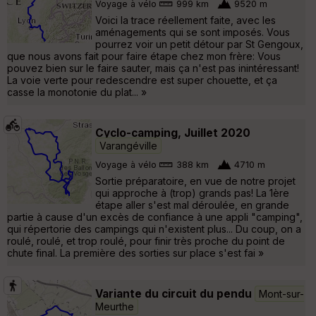
Voyage à vélo
999 km
9520 m
Voici la trace réellement faite, avec les
aménagements qui se sont imposés. Vous
pourrez voir un petit détour par St Gengoux,
que nous avons fait pour faire étape chez mon frère: Vous
pouvez bien sur le faire sauter, mais ça n'est pas inintéressant!
La voie verte pour redescendre est super chouette, et ça
casse la monotonie du plat... »
Cyclo-camping, Juillet 2020
Varangéville
Voyage à vélo
388 km
4710 m
Sortie préparatoire, en vue de notre projet
qui approche à (trop) grands pas! La 1ère
étape aller s'est mal déroulée, en grande
partie à cause d'un excès de confiance à une appli "camping",
qui répertorie des campings qui n'existent plus... Du coup, on a
roulé, roulé, et trop roulé, pour finir très proche du point de
chute final. La première des sorties sur place s'est fai »
Variante du circuit du pendu
Mont-sur-
Meurthe