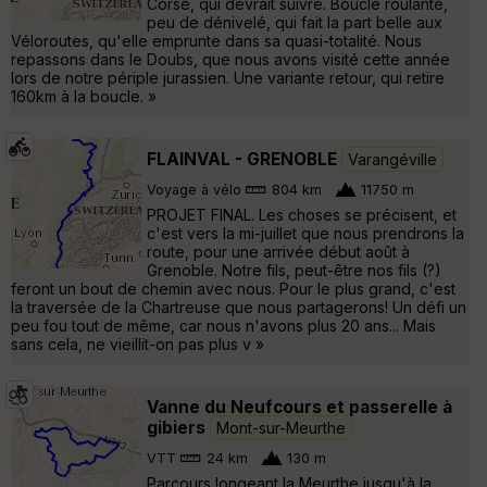
Corse, qui devrait suivre. Boucle roulante,
peu de dénivelé, qui fait la part belle aux
Véloroutes, qu'elle emprunte dans sa quasi-totalité. Nous
repassons dans le Doubs, que nous avons visité cette année
lors de notre périple jurassien. Une variante retour, qui retire
160km à la boucle. »
FLAINVAL - GRENOBLE
Varangéville
Voyage à vélo
804 km
11750 m
PROJET FINAL. Les choses se précisent, et
c'est vers la mi-juillet que nous prendrons la
route, pour une arrivée début août à
Grenoble. Notre fils, peut-être nos fils (?)
feront un bout de chemin avec nous. Pour le plus grand, c'est
la traversée de la Chartreuse que nous partagerons! Un défi un
peu fou tout de même, car nous n'avons plus 20 ans... Mais
sans cela, ne vieillit-on pas plus v »
Vanne du Neufcours et passerelle à
gibiers
Mont-sur-Meurthe
VTT
24 km
130 m
Parcours longeant la Meurthe jusqu'à la