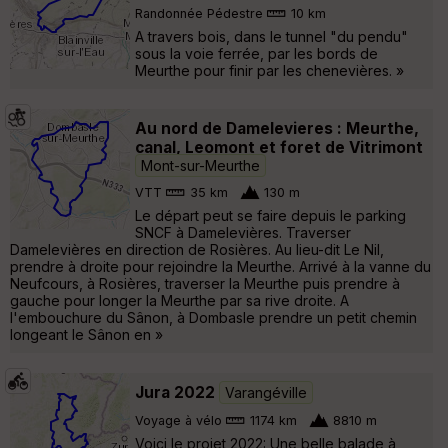
Randonnée Pédestre
10 km
A travers bois, dans le tunnel "du pendu"
sous la voie ferrée, par les bords de
Meurthe pour finir par les chenevières. »
Au nord de Damelevieres : Meurthe,
canal, Leomont et foret de Vitrimont
Mont-sur-Meurthe
VTT
35 km
130 m
Le départ peut se faire depuis le parking
SNCF à Damelevières. Traverser
Damelevières en direction de Rosières. Au lieu-dit Le Nil,
prendre à droite pour rejoindre la Meurthe. Arrivé à la vanne du
Neufcours, à Rosières, traverser la Meurthe puis prendre à
gauche pour longer la Meurthe par sa rive droite. A
l'embouchure du Sânon, à Dombasle prendre un petit chemin
longeant le Sânon en »
Jura 2022
Varangéville
Voyage à vélo
1174 km
8810 m
Voici le projet 2022: Une belle balade à