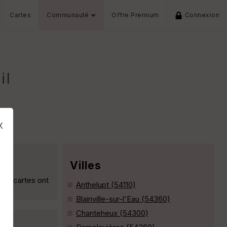
Cartes
Communauté
Offre Premium
Connexion
il
x
Villes
x pancartes ont
Anthelupt (54110)
Blainville-sur-l'Eau (54360)
Chanteheux (54300)
s