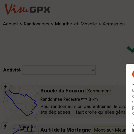
Accueil
>
Randonnées
>
Meurthe-et-Moselle
> Xermaménil
Activité
Boucle du Fouxon
Xermaménil
Randonnée Pédestre
8 km
Pour randonneurs un peu entraînés, le circuit 
été déplacées, il faut croire qu'elles gênaient
Au fil de la Mortagne
Mont-sur-Meurthe