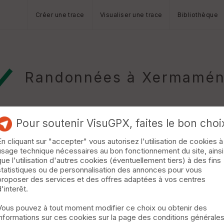
Créer une trace
Visualiser une trace
Bibliothèque
Randonnées à Xermamén
Pour soutenir VisuGPX, faites le bon choi
En cliquant sur "accepter" vous autorisez l'utilisation de cookies à
usage technique nécessaires au bon fonctionnement du site, ainsi
que l'utilisation d'autres cookies (éventuellement tiers) à des fins
statistiques ou de personnalisation des annonces pour vous
qui tourne au sud de Rehainviller est très agréable. En A et B deu
proposer des services et des offres adaptées à vos centres
. »
d'interêt.
Vous pouvez à tout moment modifier ce choix ou obtenir des
informations sur ces cookies sur la page des conditions générale