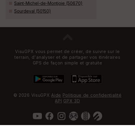
Saint-Michel-de-Montjoie (50670)
Sourdeval (50150)
VisuGPX vous permet de créer, de suivre sur le
terrain, d'analyser et de partager vos itinéraires
GPS de façon simple et gratuite
© 2026 VisuGPX
Aide
Politique de confidentialité
API
GPX 3D