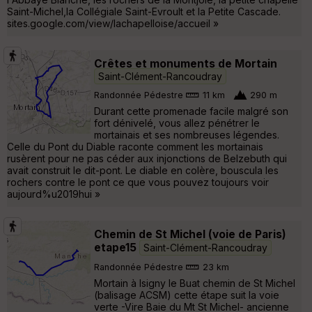
Saint-Michel,la Collégiale Saint-Evroult et la Petite Cascade.
sites.google.com/view/lachapelloise/accueil »
Crêtes et monuments de Mortain
Saint-Clément-Rancoudray
Randonnée Pédestre
11 km
290 m
Durant cette promenade facile malgré son
fort dénivelé, vous allez pénétrer le
mortainais et ses nombreuses légendes.
Celle du Pont du Diable raconte comment les mortainais
rusèrent pour ne pas céder aux injonctions de Belzebuth qui
avait construit le dit-pont. Le diable en colère, bouscula les
rochers contre le pont ce que vous pouvez toujours voir
aujourd%u2019hui »
Chemin de St Michel (voie de Paris)
etape15
Saint-Clément-Rancoudray
Randonnée Pédestre
23 km
Mortain à Isigny le Buat chemin de St Michel
(balisage ACSM) cette étape suit la voie
verte -Vire Baie du Mt St Michel- ancienne