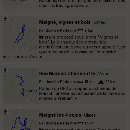
Beaucoup de forêt, un peu de bitume et des
chemins très agréables. »
Meigné, vignes et bois
Ulmes
Randonnée Pédestre
9 km
Itinéraire proposé sous le titre "Vignes et
bois". Le plan peut être obtenu à la
mairie.C'est une partie du circuit appelé "Les
quatre coins de la commune" enregistré
aussi sur Visu Gpx. »
Rou Marson Chênehutte
Verrie
Randonnée Pédestre
15 km
230 m
Portion du GR3 au départ du château de
Marson, arrivée au restaurant de la cave aux
moines à Prébant. »
Meigné les 4 coins
Ulmes
Randonnée Pédestre
17 km
Itinéraire proposé sous le titre "Les quatre