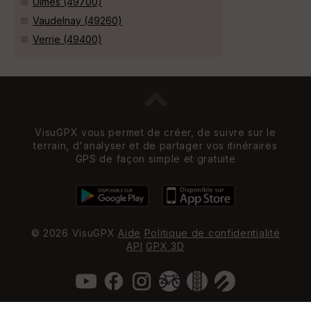
Ulmes (49700)
Vaudelnay (49260)
Verrie (49400)
VisuGPX vous permet de créer, de suivre sur le
terrain, d'analyser et de partager vos itinéraires
GPS de façon simple et gratuite
© 2026 VisuGPX
Aide
Politique de confidentialité
API
GPX 3D