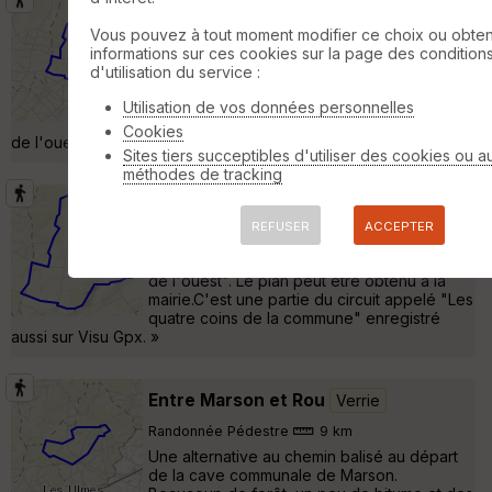
Meigné, les quatre coins
Ulmes
Vous pouvez à tout moment modifier ce choix ou obten
Randonnée Pédestre
14 km
informations sur ces cookies sur la page des condition
Itinéraire proposé sous le titre "Les quatre
d'utilisation du service :
coins de la commune". Le plan peut être
obtenu à la mairie. Il existe deux autres
Utilisation de vos données personnelles
circuits : vignes et bois (9 km) et découverte
Cookies
de l'ouest (10 km) qui sont des réductions de celui-ci. »
Sites tiers succeptibles d'utiliser des cookies ou a
méthodes de tracking
Meigné ouest
Ulmes
REFUSER
ACCEPTER
Randonnée Pédestre
10 km
Itinéraire proposé sous le titre "Découverte
de l'ouest". Le plan peut être obtenu à la
mairie.C'est une partie du circuit appelé "Les
quatre coins de la commune" enregistré
aussi sur Visu Gpx. »
Entre Marson et Rou
Verrie
Randonnée Pédestre
9 km
Une alternative au chemin balisé au départ
de la cave communale de Marson.