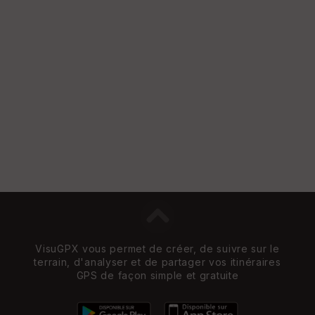
Vi
e
w
VisuGPX vous permet de créer, de suivre sur le
terrain, d'analyser et de partager vos itinéraires
GPS de façon simple et gratuite