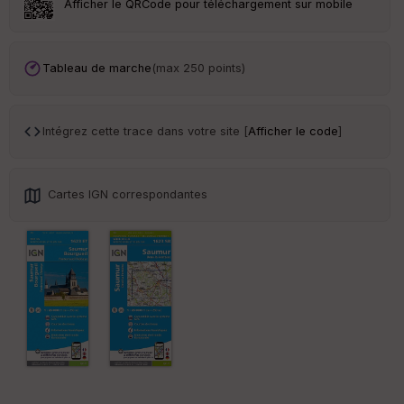
r
Afficher le QRCode pour téléchargement sur mobile
Tr
an
Tableau de marche
(max 250 points)
sp
ar
en
ce
Intégrez cette trace dans votre site [
Afficher le code
]
Po
int
Cartes IGN correspondantes
illé
s
S
e
n
s
St
re
et