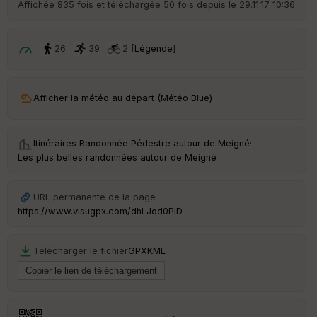
Affichée 835 fois et téléchargée 50 fois depuis le 29.11.17 10:36
d
é
p
ar
26
39
2 [
Légende
]
t
ar
Afficher la météo au départ (Météo Blue)
ri
v
é
e
Itinéraires Randonnée Pédestre autour de
Meigné
·
Les plus belles randonnées autour de Meigné
C
ou
le
URL permanente de la page
ur
https://www.visugpx.com/dhLJod0PID
Télécharger le fichier
GPX
KML
Ep
ai
ss
eu