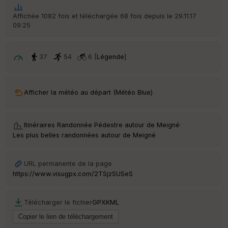
he
r
Affichée 1082 fois et téléchargée 68 fois depuis le 29.11.17
d
09:25
é
p
ar
t
37
54
6 [
Légende
]
ar
ri
v
Afficher la météo au départ (Météo Blue)
é
e
Itinéraires Randonnée Pédestre autour de
Meigné
·
C
Les plus belles randonnées autour de Meigné
ou
le
ur
URL permanente de la page
https://www.visugpx.com/2TSjzSUSeS
Télécharger le fichier
GPX
KML
Ep
ai
ss