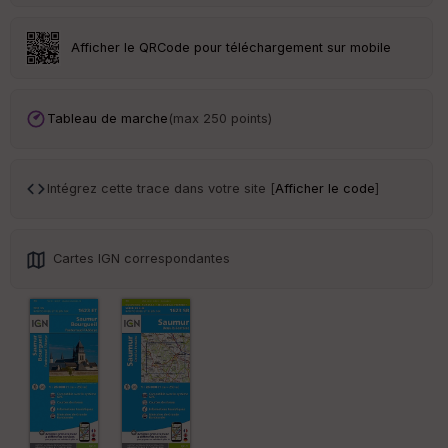
eu
r
Afficher le QRCode pour téléchargement sur mobile
Tr
an
sp
Tableau de marche
(max 250 points)
ar
en
ce
Intégrez cette trace dans votre site [
Afficher le code
]
Po
int
illé
Cartes IGN correspondantes
s
S
e
n
s
St