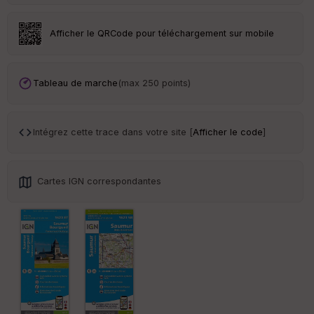
eu
r
Afficher le QRCode pour téléchargement sur mobile
Tr
an
sp
Tableau de marche
(max 250 points)
ar
en
ce
Intégrez cette trace dans votre site [
Afficher le code
]
Po
int
illé
Cartes IGN correspondantes
s
S
e
n
s
St