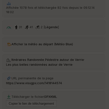
he
r
Affichée 1078 fois et téléchargée 82 fois depuis le 09.12.14
d
18:02
é
p
ar
t
31
41
2 [
Légende
]
ar
ri
v
Afficher la météo au départ (Météo Blue)
é
e
Itinéraires Randonnée Pédestre autour de
Verrie
·
C
Les plus belles randonnées autour de Verrie
ou
le
ur
URL permanente de la page
https://www.visugpx.com/1418144574
Télécharger le fichier
GPX
KML
Ep
ai
ss