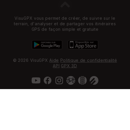
VisuGPX vous permet de créer, de suivre sur le
terrain, d'analyser et de partager vos itinéraires
GPS de façon simple et gratuite
© 2026 VisuGPX
Aide
Politique de confidentialité
API
GPX 3D