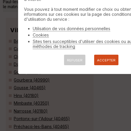
Paul-les-Dax, Dax. Le temps était idéal pour rouler, un peu frais
le matin et puis un beau sol »
Vous pouvez à tout moment modifier ce choix ou obten
informations sur ces cookies sur la page des condition
d'utilisation du service :
Utilisation de vos données personnelles
Villes
Cookies
Bénesse-lès-Dax (40180)
Sites tiers succeptibles d'utiliser des cookies ou a
méthodes de tracking
Candresse (40180)
Clermont (40180)
REFUSER
ACCEPTER
Dax (40100)
Goos (40180)
Gourbera (40990)
Gousse (40465)
Hinx (40180)
Mimbaste (40350)
Narrosse (40180)
Pontonx-sur-l'Adour (40465)
Préchacq-les-Bains (40465)