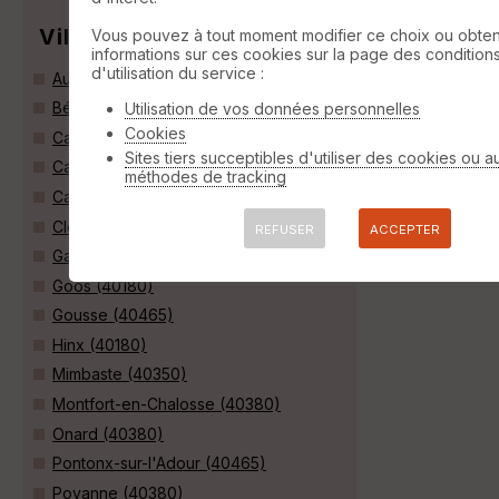
Villes
Vous pouvez à tout moment modifier ce choix ou obten
informations sur ces cookies sur la page des condition
d'utilisation du service :
Audon (40400)
Bégaar (40400)
Utilisation de vos données personnelles
Cookies
Candresse (40180)
Sites tiers succeptibles d'utiliser des cookies ou a
Cassen (40380)
méthodes de tracking
Castelnau-Chalosse (40360)
Clermont (40180)
REFUSER
ACCEPTER
Gamarde-les-Bains (40380)
Goos (40180)
Gousse (40465)
Hinx (40180)
Mimbaste (40350)
Montfort-en-Chalosse (40380)
Onard (40380)
Pontonx-sur-l'Adour (40465)
Poyanne (40380)