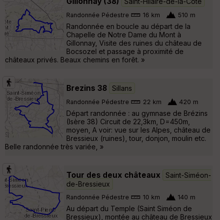
Gillonnay (38)
Saint-Hilaire-de-la-Côte
Randonnée Pédestre
16 km
510 m
Randonnée en boucle au départ de la
Chapelle de Notre Dame du Mont à
Gillonnay, Visite des ruines du château de
Bocsozel et passage à proximité de
châteaux privés. Beaux chemins en forêt. »
Brezins 38
Sillans
Randonnée Pédestre
22 km
420 m
Départ randonnée : au gymnase de Brézins
(Isère 38) Circuit de 22,3km, D=450m,
moyen, A voir: vue sur les Alpes, château de
Bressieux (ruines), tour, donjon, moulin etc.
Belle randonnée très variée, »
Tour des deux châteaux
Saint-Siméon-
de-Bressieux
Randonnée Pédestre
10 km
140 m
Au départ du Temple (Saint Siméon de
Bressieux), montée au château de Bressieux