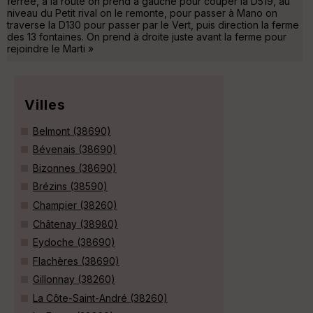
ferrée, à la route on prend à gauche pour couper la D519, au
niveau du Petit rival on le remonte, pour passer à Mano on
traverse la D130 pour passer par le Vert, puis direction la ferme
des 13 fontaines. On prend à droite juste avant la ferme pour
rejoindre le Marti »
Villes
Belmont (38690)
Bévenais (38690)
Bizonnes (38690)
Brézins (38590)
Champier (38260)
Châtenay (38980)
Eydoche (38690)
Flachères (38690)
Gillonnay (38260)
La Côte-Saint-André (38260)