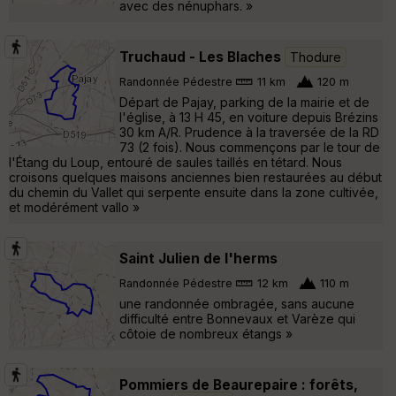
avec des nénuphars. »
Truchaud - Les Blaches
Thodure
Randonnée Pédestre
11 km
120 m
Départ de Pajay, parking de la mairie et de
l'église, à 13 H 45, en voiture depuis Brézins
30 km A/R. Prudence à la traversée de la RD
73 (2 fois). Nous commençons par le tour de
l'Étang du Loup, entouré de saules taillés en tétard. Nous
croisons quelques maisons anciennes bien restaurées au début
du chemin du Vallet qui serpente ensuite dans la zone cultivée,
et modérément vallo »
Saint Julien de l'herms
Randonnée Pédestre
12 km
110 m
une randonnée ombragée, sans aucune
difficulté entre Bonnevaux et Varèze qui
côtoie de nombreux étangs »
Pommiers de Beaurepaire : forêts,