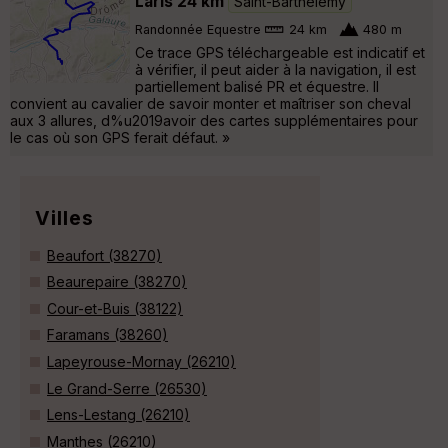
Laris 24 km
Saint-Barthélemy
Randonnée Equestre
24 km
480 m
Ce trace GPS téléchargeable est indicatif et
à vérifier, il peut aider à la navigation, il est
partiellement balisé PR et équestre. Il
convient au cavalier de savoir monter et maîtriser son cheval
aux 3 allures, d%u2019avoir des cartes supplémentaires pour
le cas où son GPS ferait défaut. »
Villes
Beaufort (38270)
Beaurepaire (38270)
Cour-et-Buis (38122)
Faramans (38260)
Lapeyrouse-Mornay (26210)
Le Grand-Serre (26530)
Lens-Lestang (26210)
Manthes (26210)