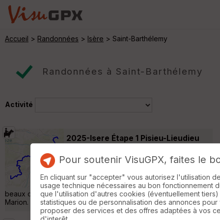
Accueil
>
Randonnées
>
Isère
> Saint-Barthélemy
Randonnées à Saint-Barthélemy
Activité
2025-Isere Étape 1 Pisieu-Lieudieu
Saint-Barthélemy
Pour soutenir VisuGPX, faites le b
Randonnée Equestre
24 km
370 m
Au départ du P'tit Ranch où on a stationné
En cliquant sur "accepter" vous autorisez l'utilisation 
notre véhicule. Itinéraire sans difficulté,
usage technique nécessaires au bon fonctionnement du 
beaux chemins herbeux. Arrivée au Relais de Bonlieu chez
que l'utilisation d'autres cookies (éventuellement tiers)
Marion. »
statistiques ou de personnalisation des annonces pour
proposer des services et des offres adaptées à vos c
d'interêt.