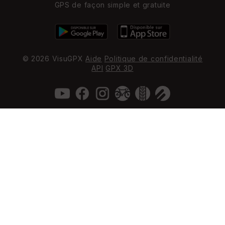
GPS de façon simple et gratuite
© 2026 VisuGPX
Aide
Politique de confidentialité
API
GPX 3D