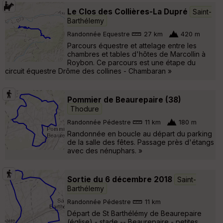
Le Clos des Collières-La Dupré
Saint-
Barthélemy
Randonnée Equestre
27 km
420 m
Parcours équestre et attelage entre les
chambres et tables d'hôtes de Marcollin à
Roybon. Ce parcours est une étape du
circuit équestre Drôme des collines - Chambaran »
Pommier de Beaurepaire (38)
Thodure
Randonnée Pédestre
11 km
180 m
Randonnée en boucle au départ du parking
de la salle des fêtes. Passage près d'étangs
avec des nénuphars. »
Sortie du 6 décembre 2018
Saint-
Barthélemy
Randonnée Pédestre
11 km
Départ de St Barthélémy de Beaurepaire
(église) - stade -- Beaurepaire - petites