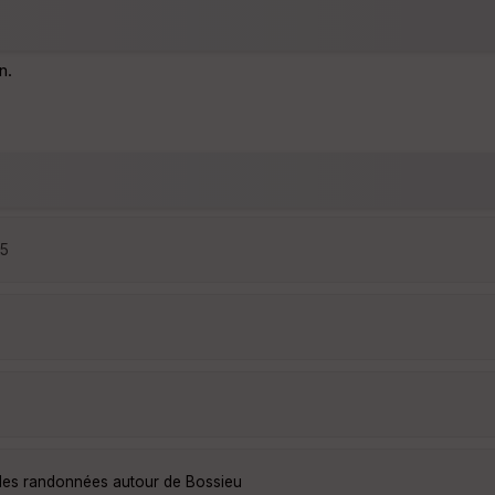
n.
25
lles randonnées autour de Bossieu