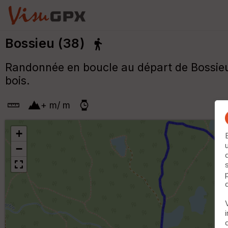
Bossieu (38)
Randonnée en boucle au départ de Bossieu
bois.
+
m
/
m
+
−