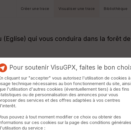
Créer une trace
Visualiser une trace
Bibliothèque
 (Eglise) qui vous conduira dans la forêt 
Pour soutenir VisuGPX, faites le bon choi
En cliquant sur "accepter" vous autorisez l'utilisation de cookies à
usage technique nécessaires au bon fonctionnement du site, ainsi
que l'utilisation d'autres cookies (éventuellement tiers) à des fins
statistiques ou de personnalisation des annonces pour vous
proposer des services et des offres adaptées à vos centres
d'interêt.
Vous pouvez à tout moment modifier ce choix ou obtenir des
informations sur ces cookies sur la page des conditions générale
d'utilisation du service :