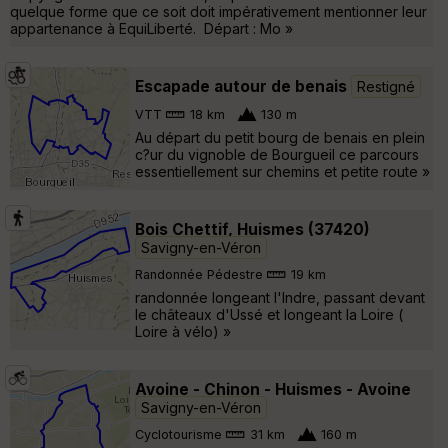
quelque forme que ce soit doit impérativement mentionner leur
appartenance à EquiLiberté. Départ : Mo »
Escapade autour de benais
Restigné
VTT
18 km
130 m
Au départ du petit bourg de benais en plein
c?ur du vignoble de Bourgueil ce parcours
essentiellement sur chemins et petite route »
Bois Chettif, Huismes (37420)
Savigny-en-Véron
Randonnée Pédestre
19 km
randonnée longeant l'Indre, passant devant
le châteaux d'Ussé et longeant la Loire (
Loire à vélo) »
Avoine - Chinon - Huismes - Avoine
Savigny-en-Véron
Cyclotourisme
31 km
160 m